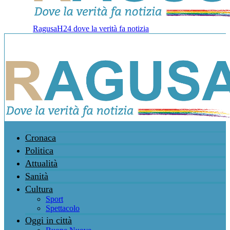
RagusaH24 dove la verità fa notizia
Cronaca
Politica
Attualità
Sanità
Cultura
Sport
Spettacolo
Oggi in città