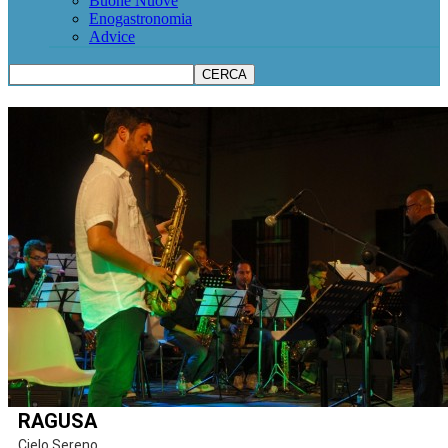
Buone Nuove
Enogastronomia
Advice
RAGUSA
Cielo Sereno