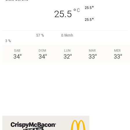
°
25.5
°
C
25.5
°
25.5
57 %
0.9kmh
3 %
SAB
DOM
LUN
MAR
MER
34
°
34
°
32
°
33
°
33
°