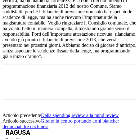
verifica, ha dichiarato la correttezza e la bontà del documento di
programmazione finanziaria 2012 del nostro Comune. Siamo
soddisfatti, perché il bilancio di previsione non solo ha rispettato le
scadenze di legge, ma ha anche ricevuto l’imprimatur della
magistratura contabile. Voglio ringraziare il Consiglio comunale, che
ha votato l’atto in maniera compatta, dimostrando grande senso di
responsabilità. Forti dell’importante attestazione ricevuta, rilanciamo,
avendo già pronto il bilancio di previsione 2013, che verrà
presentato nei prossimi giorni. Abbiamo deciso di giocare d’anticipo,
senza aspettare le scadenze fissate dalla legge, ma programmando
già a inizio d’anno”.
Facebook
Twitter
Pinterest
WhatsApp
Articolo precedente
Dalla spending review alla mind review
Articolo successivo
Girano in centro portando armi bianche:
denunciati tre pachinesi
RAGUSA