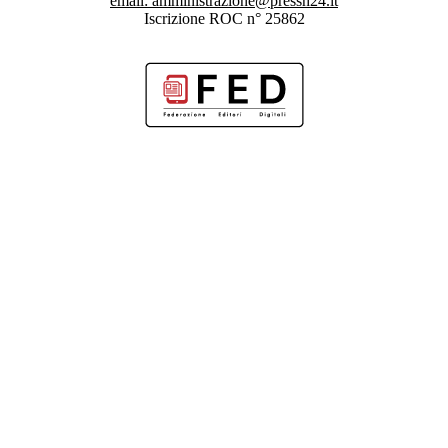
email:
amministrazione@pressh24.it
Iscrizione ROC n° 25862