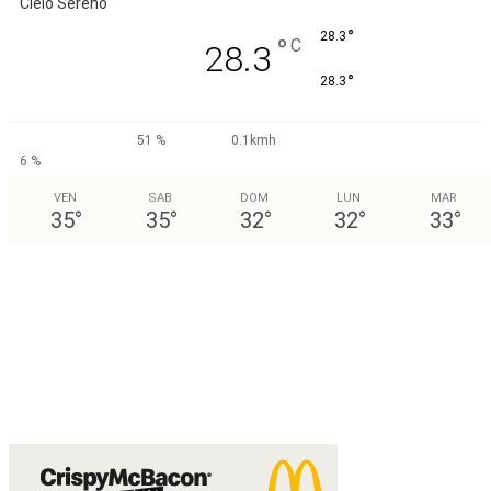
Cielo Sereno
°
28.3
°
C
28.3
°
28.3
51 %
0.1kmh
6 %
VEN
SAB
DOM
LUN
MAR
35
°
35
°
32
°
32
°
33
°