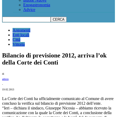
Buone Nuove
Enogastronomia
Advice
Argomenti
Enti locali
Città
Vittoria
Bilancio di previsione 2012, arriva l’ok
della Corte dei Conti
di
admin
-
19.02.2013
La Corte dei Conti ha ufficialmente comunicato al Comune di avere
concluso la verifica sul bilancio di previsione 2012 dell’ente.
“Ieri – dichiara il sindaco, Giuseppe Nicosia – abbiamo ricevuto la
comunicazione con la quale la Corte dei Conti, a conclusione della