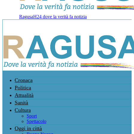
RagusaH24 dove la verità fa notizia
Cronaca
Politica
Attualità
Sanità
Cultura
Sport
Spettacolo
Oggi in città