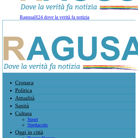
RagusaH24 dove la verità fa notizia
Cronaca
Politica
Attualità
Sanità
Cultura
Sport
Spettacolo
Oggi in città