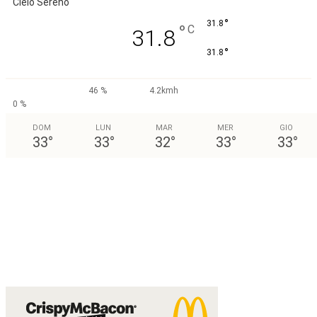
Cielo Sereno
°
31.8
°
C
31.8
°
31.8
46 %
4.2kmh
0 %
DOM
LUN
MAR
MER
GIO
33
°
33
°
32
°
33
°
33
°