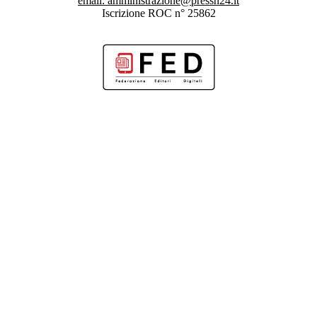
email:
amministrazione@pressh24.it
Iscrizione ROC n° 25862