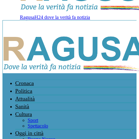
RagusaH24 dove la verità fa notizia
Cronaca
Politica
Attualità
Sanità
Cultura
Sport
Spettacolo
Oggi in città