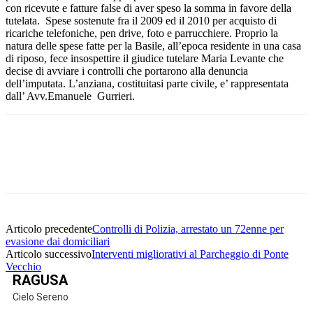
con ricevute e fatture false di aver speso la somma in favore della
tutelata. Spese sostenute fra il 2009 ed il 2010 per acquisto di
ricariche telefoniche, pen drive, foto e parrucchiere. Proprio la
natura delle spese fatte per la Basile, all’epoca residente in una casa
di riposo, fece insospettire il giudice tutelare Maria Levante che
decise di avviare i controlli che portarono alla denuncia
dell’imputata. L’anziana, costituitasi parte civile, e’ rappresentata
dall’ Avv.Emanuele Gurrieri.
Facebook
Twitter
Pinterest
WhatsApp
Articolo precedente
Controlli di Polizia, arrestato un 72enne per
evasione dai domiciliari
Articolo successivo
Interventi migliorativi al Parcheggio di Ponte
Vecchio
RAGUSA
Cielo Sereno