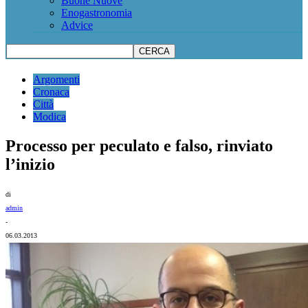
Buone Nuove
Enogastronomia
Advice
Argomenti
Cronaca
Città
Modica
Processo per peculato e falso, rinviato
l’inizio
di
admin
-
06.03.2013