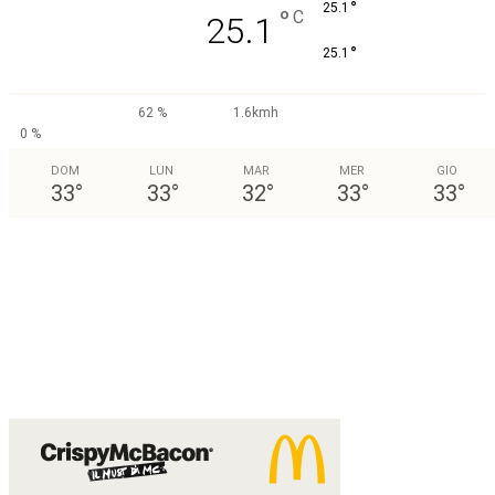
°
25.1
°
C
25.1
°
25.1
62 %
1.6kmh
0 %
DOM
LUN
MAR
MER
GIO
33
°
33
°
32
°
33
°
33
°