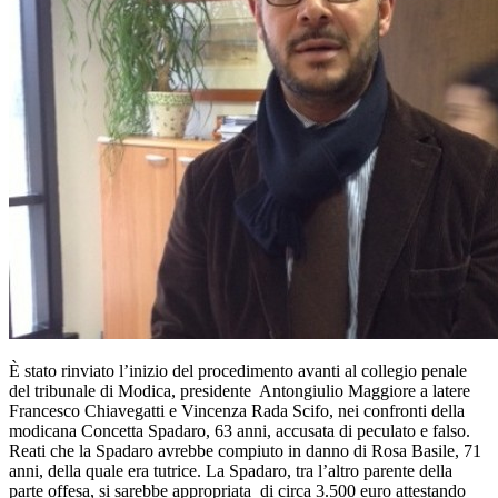
È stato rinviato l’inizio del procedimento avanti al collegio penale
del tribunale di Modica, presidente Antongiulio Maggiore a latere
Francesco Chiavegatti e Vincenza Rada Scifo, nei confronti della
modicana Concetta Spadaro, 63 anni, accusata di peculato e falso.
Reati che la Spadaro avrebbe compiuto in danno di Rosa Basile, 71
anni, della quale era tutrice. La Spadaro, tra l’altro parente della
parte offesa, si sarebbe appropriata di circa 3.500 euro attestando