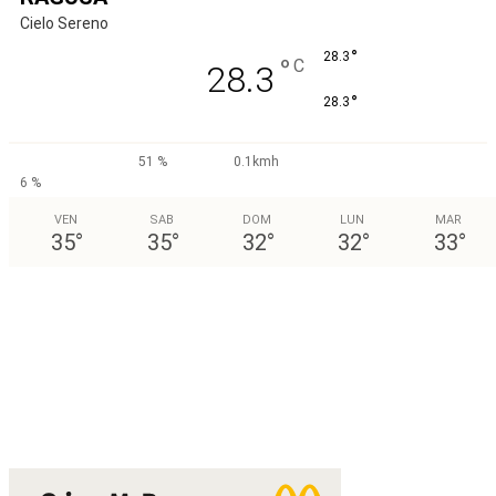
Cielo Sereno
°
28.3
°
C
28.3
°
28.3
51 %
0.1kmh
6 %
VEN
SAB
DOM
LUN
MAR
35
°
35
°
32
°
32
°
33
°