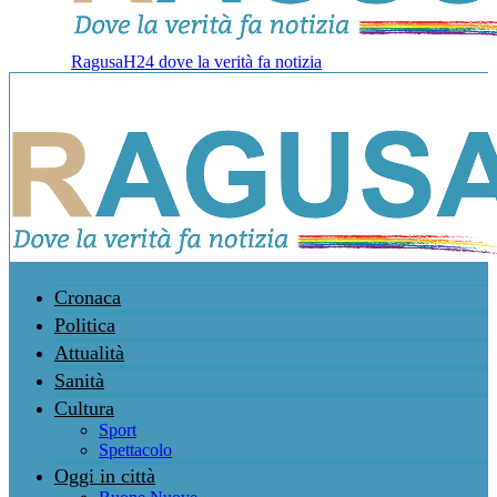
RagusaH24 dove la verità fa notizia
Cronaca
Politica
Attualità
Sanità
Cultura
Sport
Spettacolo
Oggi in città