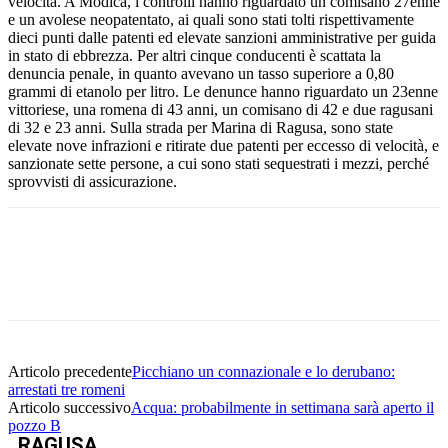
velocità. A Modica, i controlli hanno riguardato un comisano 27enne
e un avolese neopatentato, ai quali sono stati tolti rispettivamente
dieci punti dalle patenti ed elevate sanzioni amministrative per guida
in stato di ebbrezza. Per altri cinque conducenti è scattata la
denuncia penale, in quanto avevano un tasso superiore a 0,80
grammi di etanolo per litro. Le denunce hanno riguardato un 23enne
vittoriese, una romena di 43 anni, un comisano di 42 e due ragusani
di 32 e 23 anni. Sulla strada per Marina di Ragusa, sono state
elevate nove infrazioni e ritirate due patenti per eccesso di velocità, e
sanzionate sette persone, a cui sono stati sequestrati i mezzi, perché
sprovvisti di assicurazione.
Facebook
Twitter
Pinterest
WhatsApp
Articolo precedente
Picchiano un connazionale e lo derubano:
arrestati tre romeni
Articolo successivo
Acqua: probabilmente in settimana sarà aperto il
pozzo B
RAGUSA