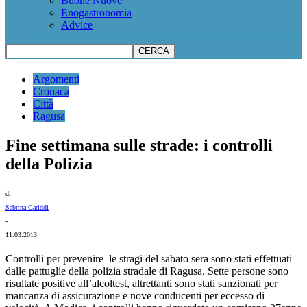
Buone Nuove
Enogastronomia
Advice
Argomenti
Cronaca
Città
Ragusa
Fine settimana sulle strade: i controlli
della Polizia
di
Sabrina Gariddi
-
11.03.2013
Controlli per prevenire le stragi del sabato sera sono stati effettuati
dalle pattuglie della polizia stradale di Ragusa. Sette persone sono
risultate positive all’alcoltest, altrettanti sono stati sanzionati per
mancanza di assicurazione e nove conducenti per eccesso di