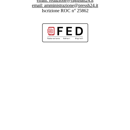
email:
redazione@ragusah24.it
email:
amministrazione@pressh24.it
Iscrizione ROC n° 25862