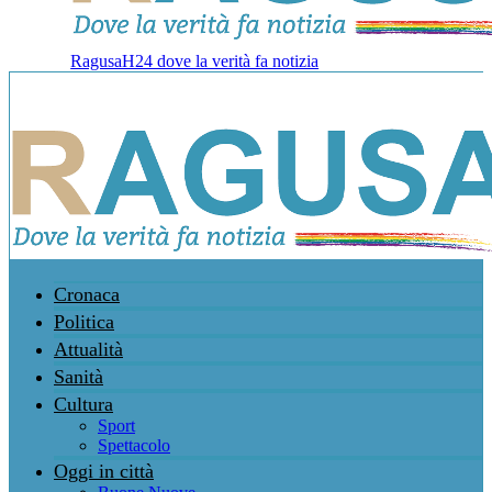
RagusaH24 dove la verità fa notizia
Cronaca
Politica
Attualità
Sanità
Cultura
Sport
Spettacolo
Oggi in città