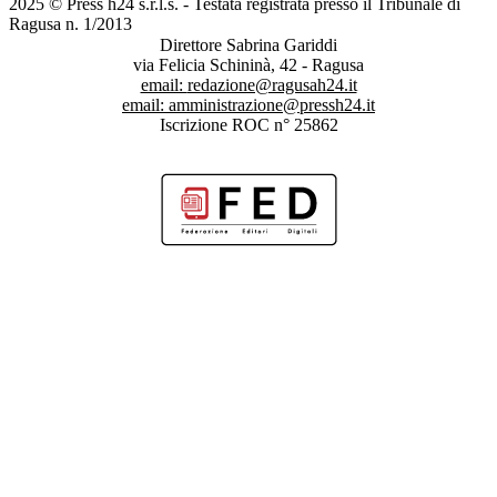
2025 © Press h24 s.r.l.s. - Testata registrata presso il Tribunale di
Ragusa n. 1/2013
Direttore Sabrina Gariddi
via Felicia Schininà, 42 - Ragusa
email:
redazione@ragusah24.it
email:
amministrazione@pressh24.it
Iscrizione ROC n° 25862