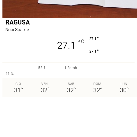
RAGUSA
Nubi Sparse
°
27.1
°
C
27.1
°
27.1
58 %
1.3kmh
61 %
GIO
VEN
SAB
DOM
LUN
31
°
32
°
32
°
32
°
30
°