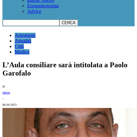
Buone Nuove
Enogastronomia
Advice
Argomenti
Attualità
Città
Modica
L’Aula consiliare sarà intitolata a Paolo
Garofalo
di
admin
-
06.04.2013