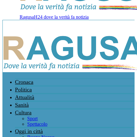
RagusaH24 dove la verità fa notizia
Cronaca
Politica
Attualità
Sanità
Cultura
Sport
Spettacolo
Oggi in città