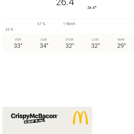
26.4
°
26.4
67 %
1.9kmh
33 %
VEN
SAB
DOM
LUN
MAR
33
°
34
°
32
°
32
°
29
°