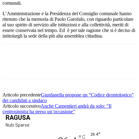
comunali.
L’Amministrazione e la Presidenza del Consiglio comunale hanno
ritenuto che la memoria di Paolo Garofalo, con riguardo particolare
al suo spirito di servizio alle istituzioni e alla collettività, meriti di
essere conservata nel tempo. Ed è per tale ragione che si è deciso di
intitolargli la sede della più alta assemblea cittadina.
Facebook
Twitter
Pinterest
WhatsApp
Articolo precedente
Giurdanella propone un “Codice deontologico”
dei candidati a sindaco
Articolo successivo
Anche Carpentieri andrà da solo: “Il
centrosinistra ha perso un’occasione”
RAGUSA
Nubi Sparse
°
26.4
°
C