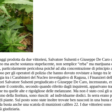
rtaggi prodotta da due vittoriesi, Salvatore Sulsenti e Giuseppe De Caro 
liano ma anche sostanza stupefacente, non semplice “erba” ma marijuana 
, particolarmente pericolosa poiché ad alta concentrazione di principio a
oso per gli operatori di polizia che hanno dovuto rovistare a lungo tra le
ergia tra i Carabinieri del Nucleo investigativo di Ragusa, i Finanzieri de
vatori Salvatore Sulsenti pregiudicato e Giuseppe De Caro, incensurato, en
ante il controllo, secondo quando riferito dagli inquirenti, apparivano tr
 tra quelle alte e rigolgliose delle melanzane. Ma non è stato così gli 
imo della fioritura, sono riusciti ad individuarne dodici. In serra erano p
i piante. Sul posto sono state inoltre trovate ben nascosti in una busta e
 busta anche una scatola di munizioni calibro 22. I due vittoriesi sono st
à giudiziaria.