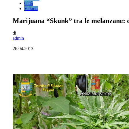
Città
Vittoria
Marijuana “Skunk” tra le melanzane: d
di
admin
-
26.04.2013
Facebook
Twitter
Pinterest
WhatsA