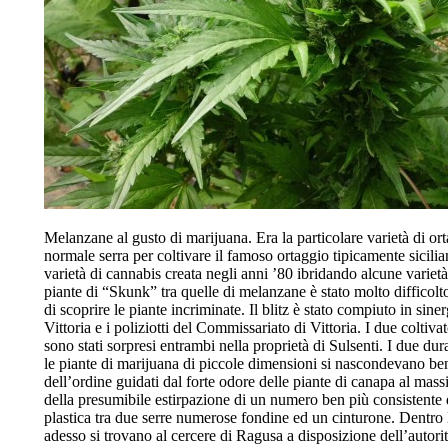
Melanzane al gusto di marijuana. Era la particolare varietà di o
normale serra per coltivare il famoso ortaggio tipicamente sici
varietà di cannabis creata negli anni ’80 ibridando alcune varietà
piante di “Skunk” tra quelle di melanzane è stato molto difficolt
di scoprire le piante incriminate. Il blitz è stato compiuto in sin
Vittoria e i poliziotti del Commissariato di Vittoria. I due colti
sono stati sorpresi entrambi nella proprietà di Sulsenti. I due dur
le piante di marijuana di piccole dimensioni si nascondevano bene
dell’ordine guidati dal forte odore delle piante di canapa al mass
della presumibile estirpazione di un numero ben più consistente d
plastica tra due serre numerose fondine ed un cinturone. Dentro la
adesso si trovano al cercere di Ragusa a disposizione dell’autorit