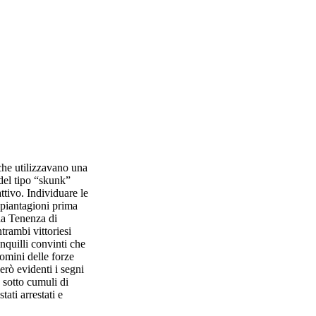
che utilizzavano una
del tipo “skunk”
ttivo. Individuare le
 piantagioni prima
lla Tenenza di
trambi vittoriesi
anquilli convinti che
uomini delle forze
erò evidenti i segni
 sotto cumuli di
ati arrestati e