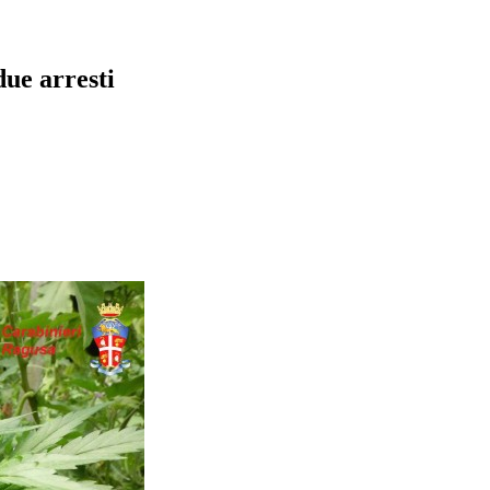
ue arresti
pp