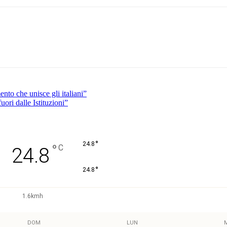
Pinterest
WhatsApp
ento che unisce gli italiani”
ori dalle Istituzioni”
°
24.8
°
C
24.8
°
24.8
1.6kmh
DOM
LUN