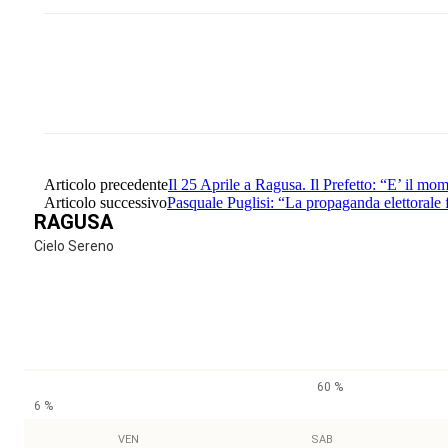
Share
Facebook
Twitter
Articolo precedente
Il 25 Aprile a Ragusa. Il Prefetto: “E’ il mom
Articolo successivo
Pasquale Puglisi: “La propaganda elettorale fu
RAGUSA
Cielo Sereno
60 %
6 %
VEN
SAB