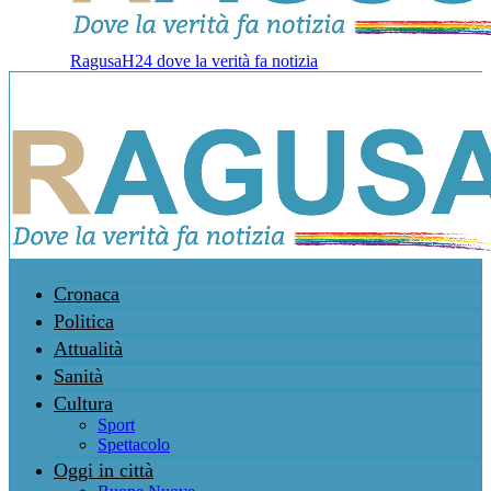
RagusaH24 dove la verità fa notizia
Cronaca
Politica
Attualità
Sanità
Cultura
Sport
Spettacolo
Oggi in città