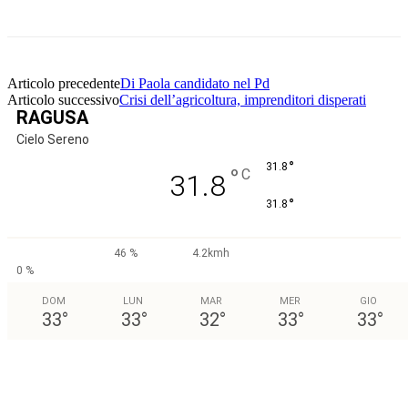
Articolo precedente
Di Paola candidato nel Pd
Articolo successivo
Crisi dell’agricoltura, imprenditori disperati
RAGUSA
Cielo Sereno
°
31.8
°
C
31.8
°
31.8
46 %
4.2kmh
0 %
DOM
LUN
MAR
MER
GIO
33
°
33
°
32
°
33
°
33
°