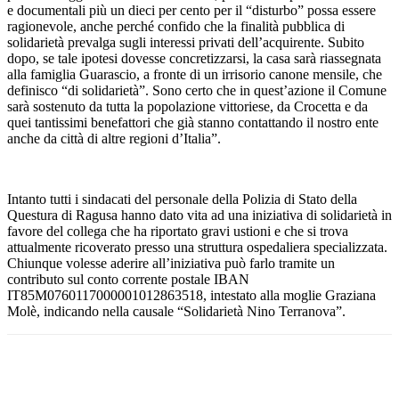
e documentali più un dieci per cento per il “disturbo” possa essere
ragionevole, anche perché confido che la finalità pubblica di
solidarietà prevalga sugli interessi privati dell’acquirente. Subito
dopo, se tale ipotesi dovesse concretizzarsi, la casa sarà riassegnata
alla famiglia Guarascio, a fronte di un irrisorio canone mensile, che
definisco “di solidarietà”. Sono certo che in quest’azione il Comune
sarà sostenuto da tutta la popolazione vittoriese, da Crocetta e da
quei tantissimi benefattori che già stanno contattando il nostro ente
anche da città di altre regioni d’Italia”.
Intanto tutti i sindacati del personale della Polizia di Stato della
Questura di Ragusa hanno dato vita ad una iniziativa di solidarietà in
favore del collega che ha riportato gravi ustioni e che si trova
attualmente ricoverato presso una struttura ospedaliera specializzata.
Chiunque volesse aderire all’iniziativa può farlo tramite un
contributo sul conto corrente postale IBAN
IT85M0760117000001012863518, intestato alla moglie Graziana
Molè, indicando nella causale “Solidarietà Nino Terranova”.
Facebook
Twitter
Pinterest
WhatsApp