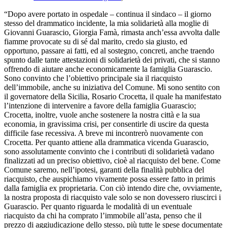
“Dopo avere portato in ospedale – continua il sindaco – il giorno
stesso del drammatico incidente, la mia solidarietà alla moglie di
Giovanni Guarascio, Giorgia Famà, rimasta anch’essa avvolta dalle
fiamme provocate su di sé dal marito, credo sia giusto, ed
opportuno, passare ai fatti, ed al sostegno, concreti, anche traendo
spunto dalle tante attestazioni di solidarietà dei privati, che si stanno
offrendo di aiutare anche economicamente la famiglia Guarascio.
Sono convinto che l’obiettivo principale sia il riacquisto
dell’immobile, anche su iniziativa del Comune. Mi sono sentito con
il governatore della Sicilia, Rosario Crocetta, il quale ha manifestato
l’intenzione di intervenire a favore della famiglia Guarascio;
Crocetta, inoltre, vuole anche sostenere la nostra città e la sua
economia, in gravissima crisi, per consentirle di uscire da questa
difficile fase recessiva. A breve mi incontrerò nuovamente con
Crocetta. Per quanto attiene alla drammatica vicenda Guarascio,
sono assolutamente convinto che i contributi di solidarietà vadano
finalizzati ad un preciso obiettivo, cioè al riacquisto del bene. Come
Comune saremo, nell’ipotesi, garanti della finalità pubblica del
riacquisto, che auspichiamo vivamente possa essere fatto in primis
dalla famiglia ex proprietaria. Con ciò intendo dire che, ovviamente,
la nostra proposta di riacquisto vale solo se non dovessero riuscirci i
Guarascio. Per quanto riguarda le modalità di un eventuale
riacquisto da chi ha comprato l’immobile all’asta, penso che il
prezzo di aggiudicazione dello stesso, più tutte le spese documentate