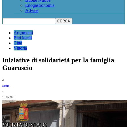
Buone Nuove
Enogastronomia
Advice
Argomenti
Enti locali
Città
Vittoria
Iniziative di solidarietà per la famiglia
Guarascio
di
admin
-
16.05.2013