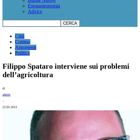
Buone Nuove
Enogastronomia
Advice
Città
Comiso
Argomenti
Politica
Filippo Spataro interviene sui problemi
dell’agricoltura
di
admin
-
22.05.2013