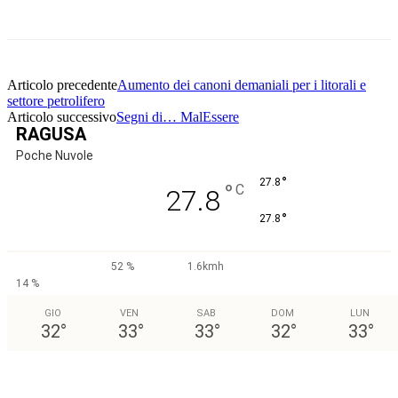
Facebook
Twitter
Pinterest
WhatsApp
Articolo precedente
Aumento dei canoni demaniali per i litorali e
settore petrolifero
Articolo successivo
Segni di… MalEssere
RAGUSA
Poche Nuvole
°
27.8
°
C
27.8
°
27.8
52 %
1.6kmh
14 %
GIO
VEN
SAB
DOM
LUN
32
°
33
°
33
°
32
°
33
°