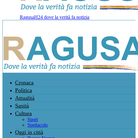
RagusaH24 dove la verità fa notizia
Cronaca
Politica
Attualità
Sanità
Cultura
Sport
Spettacolo
Oggi in città