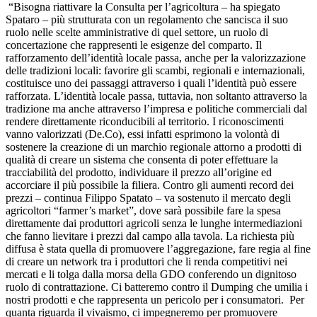
“Bisogna riattivare la Consulta per l’agricoltura – ha spiegato
Spataro – più strutturata con un regolamento che sancisca il suo
ruolo nelle scelte amministrative di quel settore, un ruolo di
concertazione che rappresenti le esigenze del comparto. Il
rafforzamento dell’identità locale passa, anche per la valorizzazione
delle tradizioni locali: favorire gli scambi, regionali e internazionali,
costituisce uno dei passaggi attraverso i quali l’identità può essere
rafforzata. L’identità locale passa, tuttavia, non soltanto attraverso la
tradizione ma anche attraverso l’impresa e politiche commerciali dal
rendere direttamente riconducibili al territorio. I riconoscimenti
vanno valorizzati (De.Co), essi infatti esprimono la volontà di
sostenere la creazione di un marchio regionale attorno a prodotti di
qualità di creare un sistema che consenta di poter effettuare la
tracciabilità del prodotto, individuare il prezzo all’origine ed
accorciare il più possibile la filiera. Contro gli aumenti record dei
prezzi – continua Filippo Spatato – va sostenuto il mercato degli
agricoltori “farmer’s market”, dove sarà possibile fare la spesa
direttamente dai produttori agricoli senza le lunghe intermediazioni
che fanno lievitare i prezzi dal campo alla tavola. La richiesta più
diffusa è stata quella di promuovere l’aggregazione, fare regia al fine
di creare un network tra i produttori che li renda competitivi nei
mercati e li tolga dalla morsa della GDO conferendo un dignitoso
ruolo di contrattazione. Ci batteremo contro il Dumping che umilia i
nostri prodotti e che rappresenta un pericolo per i consumatori. Per
quanta riguarda il vivaismo, ci impegneremo per promuovere