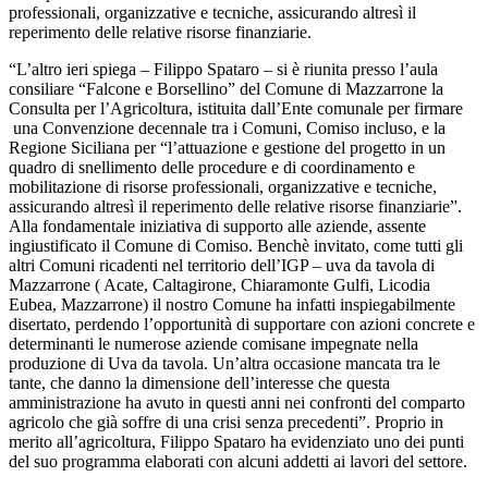
professionali, organizzative e tecniche, assicurando altresì il
reperimento delle relative risorse finanziarie.
“L’altro ieri spiega – Filippo Spataro – si è riunita presso l’aula
consiliare “Falcone e Borsellino” del Comune di Mazzarrone la
Consulta per l’Agricoltura, istituita dall’Ente comunale per firmare
una Convenzione decennale tra i Comuni, Comiso incluso, e la
Regione Siciliana per “l’attuazione e gestione del progetto in un
quadro di snellimento delle procedure e di coordinamento e
mobilitazione di risorse professionali, organizzative e tecniche,
assicurando altresì il reperimento delle relative risorse finanziarie”.
Alla fondamentale iniziativa di supporto alle aziende, assente
ingiustificato il Comune di Comiso. Benchè invitato, come tutti gli
altri Comuni ricadenti nel territorio dell’IGP – uva da tavola di
Mazzarrone ( Acate, Caltagirone, Chiaramonte Gulfi, Licodia
Eubea, Mazzarrone) il nostro Comune ha infatti inspiegabilmente
disertato, perdendo l’opportunità di supportare con azioni concrete e
determinanti le numerose aziende comisane impegnate nella
produzione di Uva da tavola. Un’altra occasione mancata tra le
tante, che danno la dimensione dell’interesse che questa
amministrazione ha avuto in questi anni nei confronti del comparto
agricolo che già soffre di una crisi senza precedenti”. Proprio in
merito all’agricoltura, Filippo Spataro ha evidenziato uno dei punti
del suo programma elaborati con alcuni addetti ai lavori del settore.