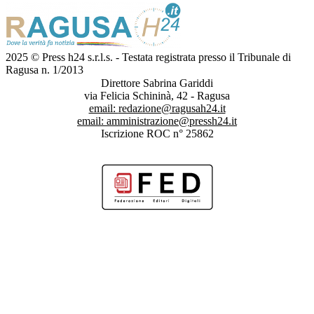
2025 © Press h24 s.r.l.s. - Testata registrata presso il Tribunale di
Ragusa n. 1/2013
Direttore Sabrina Gariddi
via Felicia Schininà, 42 - Ragusa
email:
redazione@ragusah24.it
email:
amministrazione@pressh24.it
Iscrizione ROC n° 25862