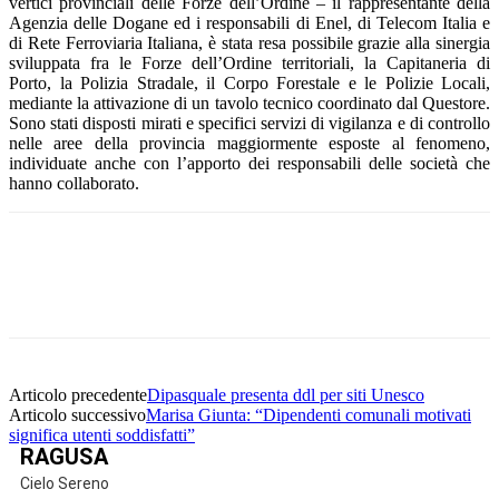
vertici provinciali delle Forze dell’Ordine – il rappresentante della
Agenzia delle Dogane ed i responsabili di Enel, di Telecom Italia e
di Rete Ferroviaria Italiana, è stata resa possibile grazie alla sinergia
sviluppata fra le Forze dell’Ordine territoriali, la Capitaneria di
Porto, la Polizia Stradale, il Corpo Forestale e le Polizie Locali,
mediante la attivazione di un tavolo tecnico coordinato dal Questore.
Sono stati disposti mirati e specifici servizi di vigilanza e di controllo
nelle aree della provincia maggiormente esposte al fenomeno,
individuate anche con l’apporto dei responsabili delle società che
hanno collaborato.
Facebook
Twitter
Pinterest
WhatsApp
Articolo precedente
Dipasquale presenta ddl per siti Unesco
Articolo successivo
Marisa Giunta: “Dipendenti comunali motivati
significa utenti soddisfatti”
RAGUSA
Cielo Sereno