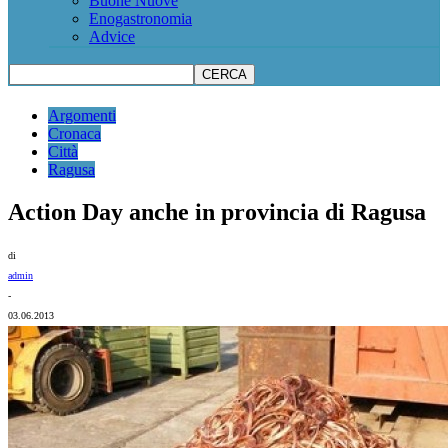
Buone Nuove
Enogastronomia
Advice
Argomenti
Cronaca
Città
Ragusa
Action Day anche in provincia di Ragusa
di
admin
-
03.06.2013