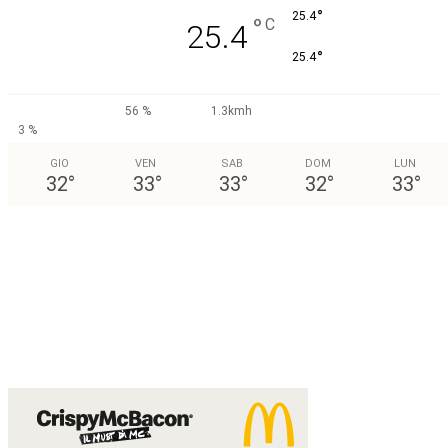
°
25.4
°
C
25.4
°
25.4
56 %
1.3kmh
3 %
GIO
VEN
SAB
DOM
LUN
32
°
33
°
33
°
32
°
33
°