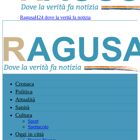
RagusaH24 dove la verità fa notizia
Cronaca
Politica
Attualità
Sanità
Cultura
Sport
Spettacolo
Oggi in città