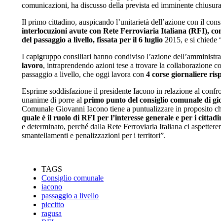
comunicazioni, ha discusso della prevista ed imminente chiusura d
Il primo cittadino, auspicando l’unitarietà dell’azione con il co
interlocuzioni avute con Rete Ferroviaria Italiana (RFI), co
del passaggio a livello, fissata per il 6 luglio
2015, e si chiede 
I capigruppo consiliari hanno condiviso l’azione dell’amministr
lavoro
, intraprendendo azioni tese a trovare la collaborazione c
passaggio a livello, che oggi lavora con
4 corse giornaliere ris
Esprime soddisfazione il presidente Iacono in relazione al confro
unanime di porre al
primo punto del consiglio comunale di gior
Comunale Giovanni Iacono tiene a puntualizzare in proposito ch
quale è il ruolo di RFI per l’interesse generale e per i cittad
e determinato, perché dalla Rete Ferroviaria Italiana ci aspettere
smantellamenti e penalizzazioni per i territori”.
TAGS
Consiglio comunale
iacono
passaggio a livello
piccitto
ragusa