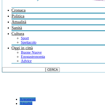
Cronaca
Politica
Attualità
Sanità
Cultura
Sport
Spettacolo
Oggi in città
Buone Nuove
Enogastronomia
Advice
Argomenti
Attualità