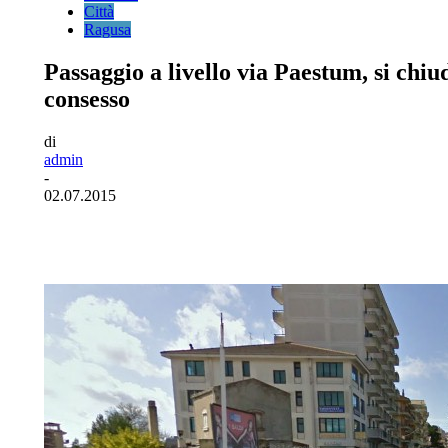
Città
Ragusa
Passaggio a livello via Paestum, si chiud
consesso
di
admin
-
02.07.2015
Facebook
Twitter
Pinterest
WhatsA