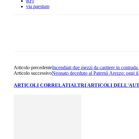
RFI
via paestum
Share
Facebook
Twitter
Articolo precedente
Incendiati due mezzi da cantiere in contrad
Articolo successivo
Neonato deceduto al Paternò Arezzo: oggi il 
ARTICOLI CORRELATI
ALTRI ARTICOLI DELL'AU