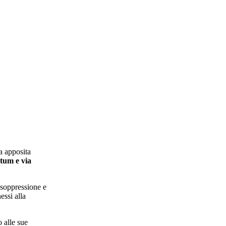
a apposita
stum e via
 soppressione e
essi alla
o alle sue