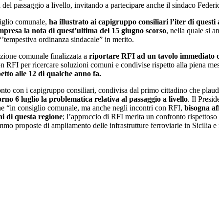
el passaggio a livello, invitando a partecipare anche il sindaco Federic
nsiglio comunale,
ha illustrato ai capigruppo consiliari l’iter di questi 
mpresa la nota di quest’ultima del 15 giugno scorso
, nella quale si 
“’tempestiva ordinanza sindacale” in merito.
azione comunale finalizzata a
riportare RFI ad un tavolo immediato d
on RFI per ricercare soluzioni comuni e condivise rispetto alla piena mes
petto alle 12 di qualche anno fa.
nto con i capigruppo consiliari, condivisa dal primo cittadino che plaud
no 6 luglio la problematica relativa al passaggio a livello
. Il Presi
e “in consiglio comunale, ma anche negli incontri con RFI,
bisogna af
ini di questa regione
; l’approccio di RFI merita un confronto rispettoso
mmo proposte di ampliamento delle infrastrutture ferroviarie in Sicilia e 