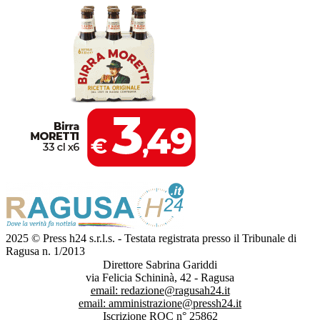
2025 © Press h24 s.r.l.s. - Testata registrata presso il Tribunale di
Ragusa n. 1/2013
Direttore Sabrina Gariddi
via Felicia Schininà, 42 - Ragusa
email:
redazione@ragusah24.it
email:
amministrazione@pressh24.it
Iscrizione ROC n° 25862