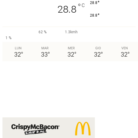
°
28.8
°
C
28.8
°
28.8
62 %
1.3kmh
1 %
LUN
MAR
MER
GIO
VEN
32
°
33
°
32
°
32
°
32
°