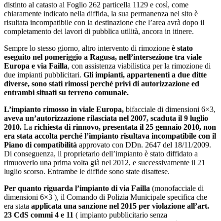
distinto al catasto al Foglio 262 particella 1129 e così, come
chiaramente indicato nella diffida, la sua permanenza nel sito è
risultata incompatibile con la destinazione che l’area avrà dopo il
completamento dei lavori di pubblica utilità, ancora in itinere.
Sempre lo stesso giorno, altro intervento di rimozione
è stato
eseguito nel pomeriggio a Ragusa, nell’intersezione tra viale
Europa e via Failla
, con assistenza viabilistica per la rimozione di
due impianti pubblicitari.
Gli impianti, appartenenti a due ditte
diverse, sono stati rimossi perché privi di autorizzazione ed
entrambi situati su terreno comunale.
L’impianto rimosso in viale Europa,
bifacciale di dimensioni 6×3,
aveva un’autorizzazione rilasciata nel 2007, scaduta il 9 luglio
2010.
La
richiesta di rinnovo, presentata il 25 gennaio 2010, non
era stata accolta perché l’impianto risultava incompatibile con il
Piano di compatibilità
approvato con DDn. 2647 del 18/11/2009.
Di conseguenza, il proprietario dell’impianto è stato diffidato a
rimuoverlo una prima volta già nel 2012, e successivamente il 21
luglio scorso. Entrambe le diffide sono state disattese.
Per quanto riguarda l’impianto di via Failla
(monofacciale di
dimensioni 6×3 ), il Comando di Polizia Municipale specifica che
era stata
applicata una sanzione nel 2015 per violazione all’art.
23 CdS commi 4 e 11
( impianto pubblicitario senza