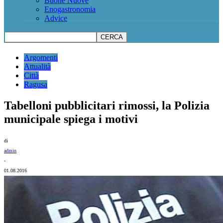
Buone Nuove
Enogastronomia
Advice
Argomenti
Attualità
Città
Ragusa
Tabelloni pubblicitari rimossi, la Polizia
municipale spiega i motivi
di
admin
-
01.08.2016