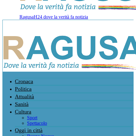
RagusaH24 dove la verità fa notizia
Cronaca
Politica
Attualità
Sanità
Cultura
Sport
Spettacolo
Oggi in città