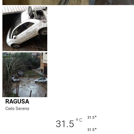
RAGUSA
Cielo Sereno
°
31.5
°
C
31.5
°
31.5