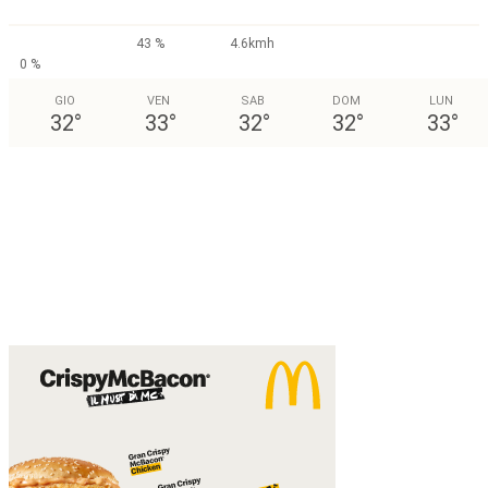
43 %
4.6kmh
0 %
GIO
VEN
SAB
DOM
LUN
32
°
33
°
32
°
32
°
33
°