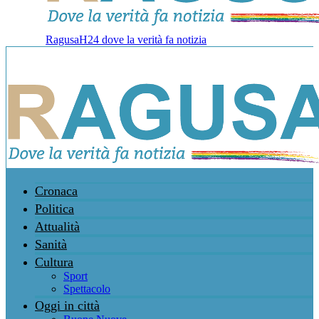
RagusaH24 dove la verità fa notizia
Cronaca
Politica
Attualità
Sanità
Cultura
Sport
Spettacolo
Oggi in città