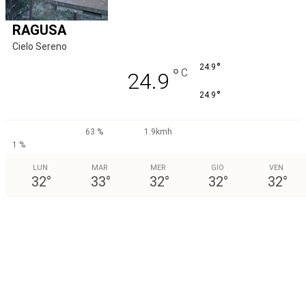
RAGUSA
Cielo Sereno
°
24.9
°
C
24.9
°
24.9
63 %
1.9kmh
1 %
LUN
MAR
MER
GIO
VEN
32
°
33
°
32
°
32
°
32
°