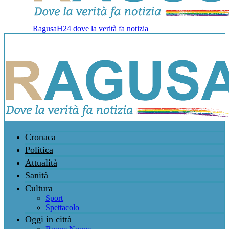
RagusaH24 dove la verità fa notizia
Cronaca
Politica
Attualità
Sanità
Cultura
Sport
Spettacolo
Oggi in città