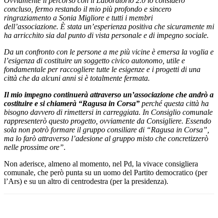
Ovviamente il percorso con il Laboratorio 2.0 lo considero
concluso, fermo restando il mio più profondo e sincero
ringraziamento a Sonia Migliore e tutti i membri
dell’associazione. È stata un’esperienza positiva che sicuramente mi
ha arricchito sia dal punto di vista personale e di impegno sociale.
Da un confronto con le persone a me più vicine è emersa la voglia e
l’esigenza di costituire un soggetto civico autonomo, utile e
fondamentale per raccogliere tutte le esigenze e i progetti di una
città che da alcuni anni si è totalmente fermata.
Il mio impegno continuerà attraverso un’associazione che andrò a
costituire e si chiamerà “Ragusa in Corsa”
perché questa città ha
bisogno davvero di rimettersi in carreggiata. In Consiglio comunale
rappresenterò questo progetto, ovviamente da Consigliere. Essendo
sola non potrò formare il gruppo consiliare di “Ragusa in Corsa”,
ma lo farò attraverso l’adesione al gruppo misto che concretizzerò
nelle prossime ore”.
Non aderisce, almeno al momento, nel Pd, la vivace consigliera
comunale, che però punta su un uomo del Partito democratico (per
l’Ars) e su un altro di centrodestra (per la presidenza).