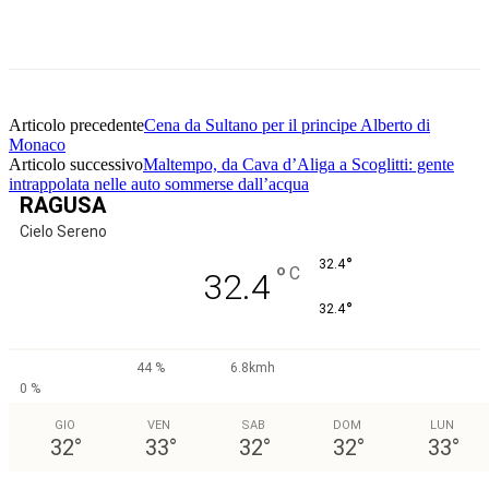
Facebook
Twitter
Pinterest
WhatsApp
Articolo precedente
Cena da Sultano per il principe Alberto di
Monaco
Articolo successivo
Maltempo, da Cava d’Aliga a Scoglitti: gente
intrappolata nelle auto sommerse dall’acqua
RAGUSA
Cielo Sereno
°
32.4
°
C
32.4
°
32.4
44 %
6.8kmh
0 %
GIO
VEN
SAB
DOM
LUN
32
°
33
°
32
°
32
°
33
°