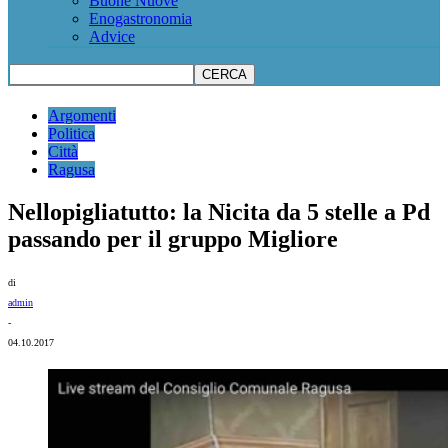
Buone Nuove
Enogastronomia
Advice
Argomenti
Politica
Città
Ragusa
Nellopigliatutto: la Nicita da 5 stelle a Pd
passando per il gruppo Migliore
di
admin
-
04.10.2017