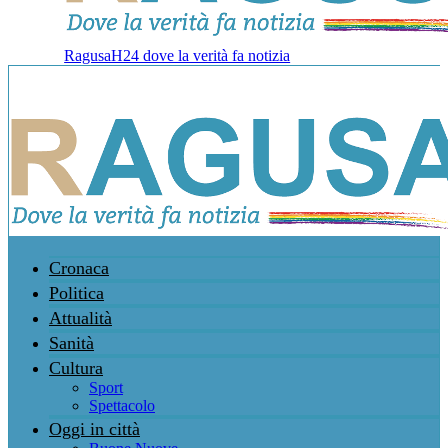
RagusaH24 dove la verità fa notizia
Cronaca
Politica
Attualità
Sanità
Cultura
Sport
Spettacolo
Oggi in città