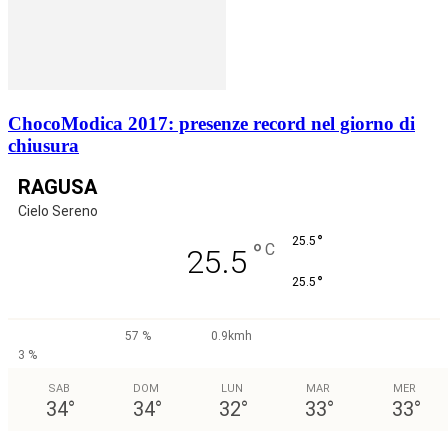
ChocoModica 2017: presenze record nel giorno di
chiusura
RAGUSA
Cielo Sereno
°
25.5
°
C
25.5
°
25.5
57 %
0.9kmh
3 %
SAB
DOM
LUN
MAR
MER
34
°
34
°
32
°
33
°
33
°