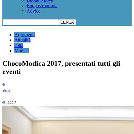
Buone Nuove
Enogastronomia
Advice
Argomenti
Attualità
Città
Modica
ChocoModica 2017, presentati tutti gli
eventi
di
admin
-
06.12.2017