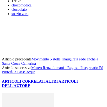
TAGS
chocomodica
cioccolato
spazio zero
Facebook
Twitter
Pinterest
WhatsApp
Articolo precedente
Movimento 5 stelle, inaugurata sede anche a
Santa Croce Camerina
Articolo successivo
Matteo Renzi domani a Ragusa. Il segretario Pd
visiterà la Passalacqua
ARTICOLI CORRELATI
ALTRI ARTICOLI
DELL'AUTORE