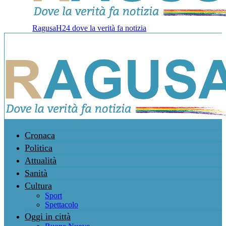
RagusaH24 dove la verità fa notizia
Cronaca
Politica
Attualità
Sanità
Cultura
Sport
Spettacolo
Oggi in città