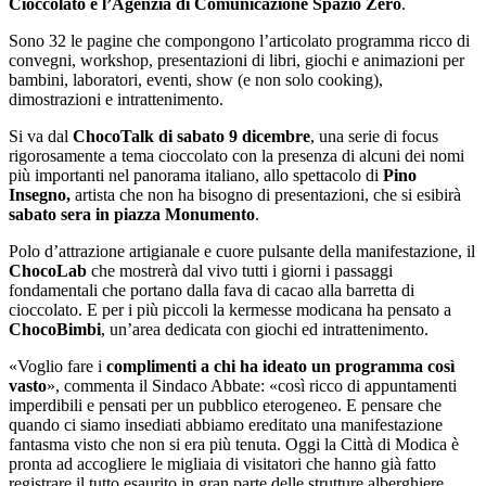
Cioccolato e l’Agenzia di Comunicazione Spazio Zero
.
Sono 32 le pagine che compongono l’articolato programma ricco di
convegni, workshop, presentazioni di libri, giochi e animazioni per
bambini, laboratori, eventi, show (e non solo cooking),
dimostrazioni e intrattenimento.
Si va dal
ChocoTalk di sabato 9 dicembre
, una serie di focus
rigorosamente a tema cioccolato con la presenza di alcuni dei nomi
più importanti nel panorama italiano, allo spettacolo di
Pino
Insegno,
artista che non ha bisogno di presentazioni, che si esibirà
sabato sera in piazza Monumento
.
Polo d’attrazione artigianale e cuore pulsante della manifestazione, il
ChocoLab
che mostrerà dal vivo tutti i giorni i passaggi
fondamentali che portano dalla fava di cacao alla barretta di
cioccolato. E per i più piccoli la kermesse modicana ha pensato a
ChocoBimbi
, un’area dedicata con giochi ed intrattenimento.
«Voglio fare i
complimenti a chi ha ideato un programma così
vasto
», commenta il Sindaco Abbate: «così ricco di appuntamenti
imperdibili e pensati per un pubblico eterogeneo. E pensare che
quando ci siamo insediati abbiamo ereditato una manifestazione
fantasma visto che non si era più tenuta. Oggi la Città di Modica è
pronta ad accogliere le migliaia di visitatori che hanno già fatto
registrare il tutto esaurito in gran parte delle strutture alberghiere.