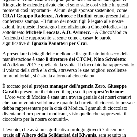
Ringrazio le aziende private che ci sono state così vicine in questi
momenti così importanti». Alcuni degli sponsor sostenitori, come
CRAI Gruppo Radenza
,
Avimecc
e
Rudinì
, erano presenti alla
conferenza stampa. «Il futuro dei nostri figli è legato alle nostre
azioni, fra queste il sostegno incondizionato a ChocoModica» ha
sottolineato
Michele Leocata, A.D. Avimecc
. «A ChocoModica
l’azienda che rappresento si sente come a casa» le parole
significative di
Ignazio Panatteri per Crai
.
A presentare i dettagli del cartellone e il significato intrinseco della
manifestazione è stato
il direttore del CTCM, Nino Scivoletto
:
«L’edizione 2017 è quella della svolta. Il cioccolato ha rappresentato
il volano della città e la città, attraverso le sue migliori eccellenze
imprenditoriali, si è stretta attorno al cioccolato».
È toccato poi al
project manager dell’agenzia Zero, Giuseppe
Garaffo
presentare il claim ed il logo scelti per
quest’edizione
:
«L’oro vero di Modica è stata una trovata geniale dei nostri creativi
che hanno voluto sottolineare quanto la barretta di cioccolato possa e
debba rappresentare per la città di Modica. I granuli di cioccolato
diventano d’oro per noi modicani, visto quello che rappresenta il
cioccolato per la nostra comunità».
L’evento, che avrà un significativo prologo giovedì 7 dicembre
grazie
all’Albero della Solidarietà del Kiwanis
, sarà seguito in