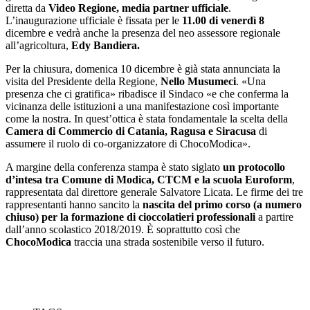
diretta da
Video Regione, media partner ufficiale
.
L’inaugurazione ufficiale è fissata per le
11.00 di venerdì 8
dicembre e vedrà anche la presenza del neo assessore regionale
all’agricoltura,
Edy Bandiera.
Per la chiusura, domenica 10 dicembre è già stata annunciata la
visita del Presidente della Regione,
Nello Musumeci
. «Una
presenza che ci gratifica» ribadisce il Sindaco «e che conferma la
vicinanza delle istituzioni a una manifestazione così importante
come la nostra. In quest’ottica è stata fondamentale la scelta della
Camera di Commercio di Catania, Ragusa e Siracusa
di
assumere il ruolo di co-organizzatore di ChocoModica».
A margine della conferenza stampa è stato siglato
un protocollo
d’intesa tra Comune di Modica, CTCM e la scuola Euroform
,
rappresentata dal direttore generale Salvatore Licata. Le firme dei tre
rappresentanti hanno sancito la
nascita del primo corso (a numero
chiuso) per la formazione di cioccolatieri professionali
a partire
dall’anno scolastico 2018/2019. È soprattutto così che
ChocoModica
traccia una strada sostenibile verso il futuro.