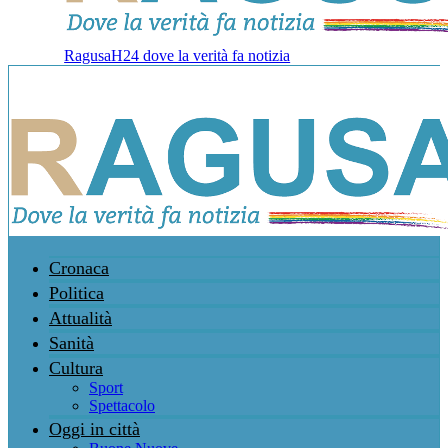
RagusaH24 dove la verità fa notizia
Cronaca
Politica
Attualità
Sanità
Cultura
Sport
Spettacolo
Oggi in città