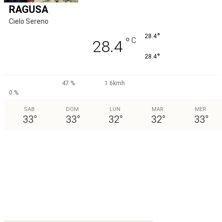
RAGUSA
Cielo Sereno
°
28.4
°
C
28.4
°
28.4
47 %
1.6kmh
0 %
SAB
DOM
LUN
MAR
MER
33
°
33
°
32
°
32
°
33
°