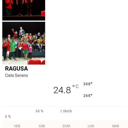
RAGUSA
Cielo Sereno
°
24.8
°
C
24.8
°
24.8
60 %
1.6kmh
6 %
VEN
SAB
DOM
LUN
MAR