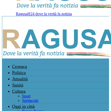
RagusaH24 dove la verità fa notizia
Cronaca
Politica
Attualità
Sanità
Cultura
Sport
Spettacolo
Oggi in città