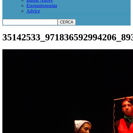
Buone Nuove
Enogastronomia
Advice
35142533_971836592994206_89