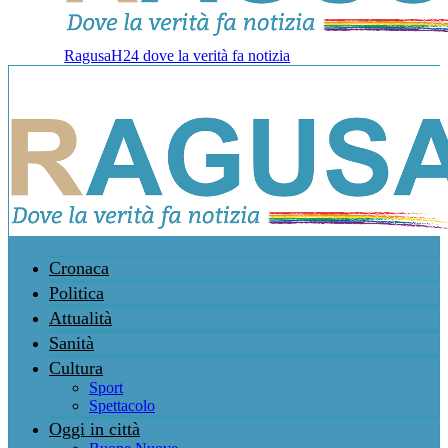
RagusaH24 dove la verità fa notizia
Cronaca
Politica
Attualità
Sanità
Cultura
Sport
Spettacolo
Oggi in città