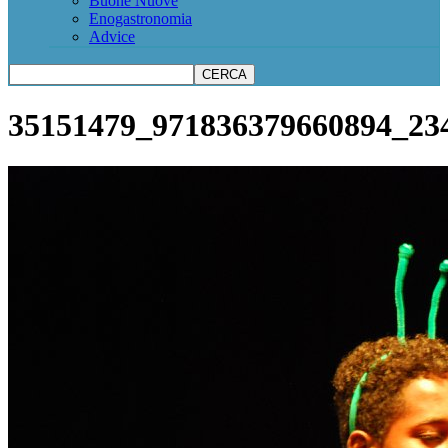
Buone Nuove
Enogastronomia
Advice
35151479_971836379660894_23