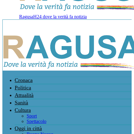
RagusaH24 dove la verità fa notizia
Cronaca
Politica
Attualità
Sanità
Cultura
Sport
Spettacolo
Oggi in città