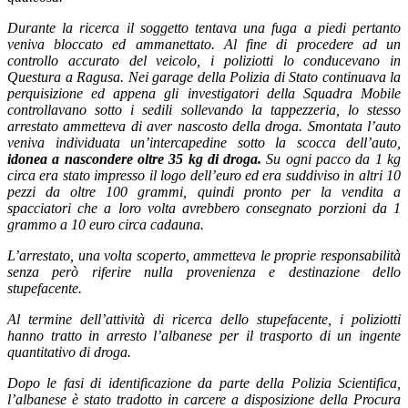
Durante la ricerca il soggetto tentava una fuga a piedi pertanto
veniva bloccato ed ammanettato. Al fine di procedere ad un
controllo accurato del veicolo, i poliziotti lo conducevano in
Questura a Ragusa. Nei garage della Polizia di Stato continuava la
perquisizione ed appena gli investigatori della Squadra Mobile
controllavano sotto i sedili sollevando la tappezzeria, lo stesso
arrestato ammetteva di aver nascosto della droga. Smontata l’auto
veniva individuata un’intercapedine sotto la scocca dell’auto,
idonea a nascondere oltre 35 kg di droga.
Su ogni pacco da 1 kg
circa era stato impresso il logo dell’euro ed era suddiviso in altri 10
pezzi da oltre 100 grammi, quindi pronto per la vendita a
spacciatori che a loro volta avrebbero consegnato porzioni da 1
grammo a 10 euro circa cadauna.
L’arrestato, una volta scoperto, ammetteva le proprie responsabilità
senza però riferire nulla provenienza e destinazione dello
stupefacente.
Al termine dell’attività di ricerca dello stupefacente, i poliziotti
hanno tratto in arresto l’albanese per il trasporto di un ingente
quantitativo di droga.
Dopo le fasi di identificazione da parte della Polizia Scientifica,
l’albanese è stato tradotto in carcere a disposizione della Procura