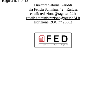
Ragusa n. 1/2013
Direttore Sabrina Gariddi
via Felicia Schininà, 42 - Ragusa
email:
redazione@ragusah24.it
email:
amministrazione@pressh24.it
Iscrizione ROC n° 25862