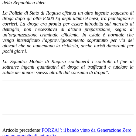
della Repubblica iblea.
La Polizia di Stato di Ragusa effettua un altro ingente sequestro di
droga dopo gli oltre 8.000 kg degli ultimi 9 mesi, tra piantagioni e
corrieri. La droga era pronta per essere introdotta sul mercato al
dettaglio, non necessitava di alcuna preparazione, segno di
un’organizzazione criminale efficiente. In estate è normale che
venga intensificato l’approvvigionamento soprattutto per via dei
giovani che ne aumentano la richiesta, anche turisti dimoranti per
pochi giorni.
La Squadra Mobile di Ragusa continuerà i controlli al fine di
sottrarre ingenti quantitativi di droga ai trafficanti e tutelare la
salute dei minori spesso attratti dal consumo di droga”.
Facebook
Twitter
Pinterest
WhatsApp
Articolo precedente
‘FORZA!’: il bando vinto da Generazione Zero
con un progetto di antimafia