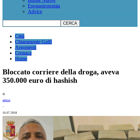
Buone Nuove
Enogastronomia
Advice
Città
Chiaramonte Gulfi
Argomenti
Cronaca
Home
Bloccato corriere della droga, aveva
350.000 euro di hashish
di
admin
-
10.07.2018