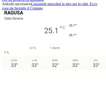
Articolo successivo
Cassonetti stracolmi in giro per la città. Ecco
cosa sta facendo il Comune
RAGUSA
Cielo Sereno
°
25.1
°
C
25.1
°
25.1
62 %
1.6kmh
0 %
DOM
LUN
MAR
MER
GIO
33
°
33
°
32
°
33
°
33
°