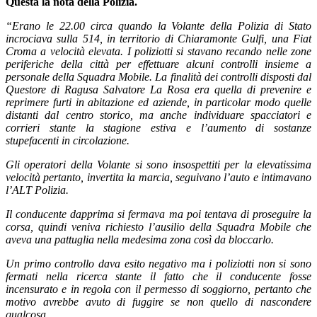
Questa la nota della Polizia.
“Erano le 22.00 circa quando la Volante della Polizia di Stato
incrociava sulla 514, in territorio di Chiaramonte Gulfi, una Fiat
Croma a velocità elevata. I poliziotti si stavano recando nelle zone
periferiche della città per effettuare alcuni controlli insieme a
personale della Squadra Mobile. La finalità dei controlli disposti dal
Questore di Ragusa Salvatore La Rosa era quella di prevenire e
reprimere furti in abitazione ed aziende, in particolar modo quelle
distanti dal centro storico, ma anche individuare spacciatori e
corrieri stante la stagione estiva e l’aumento di sostanze
stupefacenti in circolazione.
Gli operatori della Volante si sono insospettiti per la elevatissima
velocità pertanto, invertita la marcia, seguivano l’auto e intimavano
l’ALT Polizia.
Il conducente dapprima si fermava ma poi tentava di proseguire la
corsa, quindi veniva richiesto l’ausilio della Squadra Mobile che
aveva una pattuglia nella medesima zona così da bloccarlo.
Un primo controllo dava esito negativo ma i poliziotti non si sono
fermati nella ricerca stante il fatto che il conducente fosse
incensurato e in regola con il permesso di soggiorno, pertanto che
motivo avrebbe avuto di fuggire se non quello di nascondere
qualcosa.