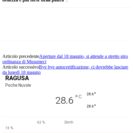
Facebook
Twitter
Pinterest
WhatsApp
Articolo precedente
Aperture dal 18 maggio, si attende a stretto giro
ordinanza di Musumeci
Articolo successivo
Bye bye autocertificazione, ci dovrebbe lasciare
da lunedì 18 maggio
RAGUSA
Poche Nuvole
°
28.6
°
C
28.6
°
28.6
62 %
2kmh
16 %