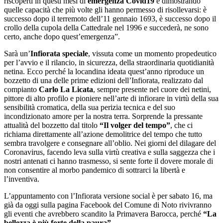
riscoperti in questi mesi di
emergenza Covid19
e dimostrando
quelle capacità che più volte gli hanno permesso di risollevarsi: è
successo dopo il terremoto dell’11 gennaio 1693, è successo dopo il
crollo della cupola della Cattedrale nel 1996 e succederà, ne sono
certo, anche dopo quest’emergenza”.
Sarà un’
Infiorata speciale
, vissuta come un momento propedeutico
per l’avvio e il rilancio, in sicurezza, della straordinaria quotidianità
netina. Ecco perché la locandina ideata quest’anno riproduce un
bozzetto di una delle prime edizioni dell’Infiorata, realizzato dal
compianto
Carlo La Licata
, sempre presente nel cuore dei netini,
pittore di alto profilo e pioniere nell’arte di infiorare in virtù della sua
sensibilità cromatica, della sua perizia tecnica e del suo
incondizionato amore per la nostra terra. Sorprende la pressante
attualità del bozzetto dal titolo
“Il volger del tempo”
, che ci
richiama direttamente all’azione demolitrice del tempo che tutto
sembra travolgere e consegnare all’oblio. Nei giorni del dilagare del
Coronavirus, facendo leva sulla virtù creativa e sulla saggezza che i
nostri antenati ci hanno trasmesso, si sente forte il dovere morale di
non consentire al morbo pandemico di sottrarci la libertà e
l’inventiva.
L’appuntamento con l’Infiorata versione social è per sabato 16, ma
già da oggi sulla pagina Facebook del Comune di Noto rivivranno
gli eventi che avrebbero scandito la Primavera Barocca, perché
“La
bellezza è più forte della paura”
.