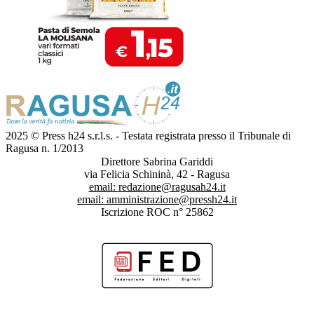
2025 © Press h24 s.r.l.s. - Testata registrata presso il Tribunale di
Ragusa n. 1/2013
Direttore Sabrina Gariddi
via Felicia Schininà, 42 - Ragusa
email:
redazione@ragusah24.it
email:
amministrazione@pressh24.it
Iscrizione ROC n° 25862