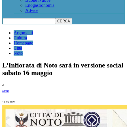
Buone Nuove
Enogastronomia
Advice
Argomenti
Cultura
Homepage
Città
Noto
L’Infiorata di Noto sarà in versione social
sabato 16 maggio
di
admin
-
12.05.2020