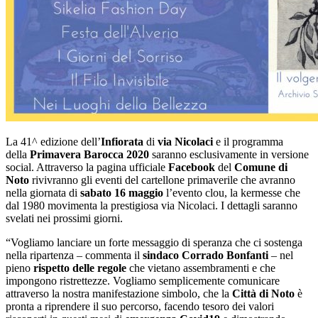
La 41^ edizione dell’
Infiorata
di
via Nicolaci
e il programma
della
Primavera Barocca 2020
saranno esclusivamente in versione
social. Attraverso la pagina ufficiale
Facebook
del
Comune di
Noto
rivivranno gli eventi del cartellone primaverile che avranno
nella giornata di
sabato 16 maggio
l’evento clou, la kermesse che
dal 1980 movimenta la prestigiosa via Nicolaci. I dettagli saranno
svelati nei prossimi giorni.
“Vogliamo lanciare un forte messaggio di speranza che ci sostenga
nella ripartenza – commenta il
sindaco Corrado Bonfanti
– nel
pieno
rispetto delle regole
che vietano assembramenti e che
impongono ristrettezze. Vogliamo semplicemente comunicare
attraverso la nostra manifestazione simbolo, che la
Città di Noto
è
pronta a riprendere il suo percorso, facendo tesoro dei valori