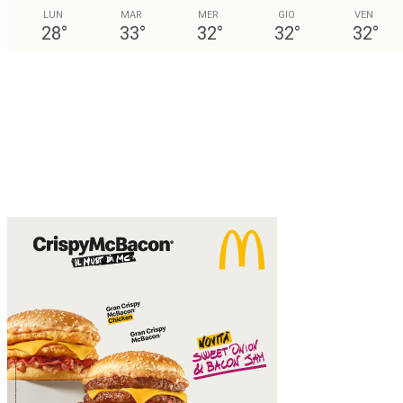
LUN
MAR
MER
GIO
VEN
28
°
33
°
32
°
32
°
32
°