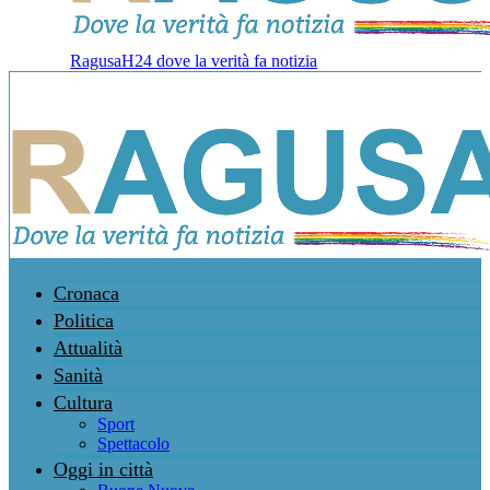
RagusaH24 dove la verità fa notizia
Cronaca
Politica
Attualità
Sanità
Cultura
Sport
Spettacolo
Oggi in città