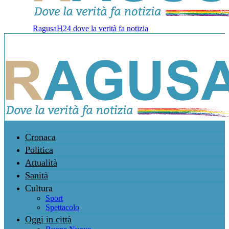
RagusaH24 dove la verità fa notizia
Cronaca
Politica
Attualità
Sanità
Cultura
Sport
Spettacolo
Oggi in città