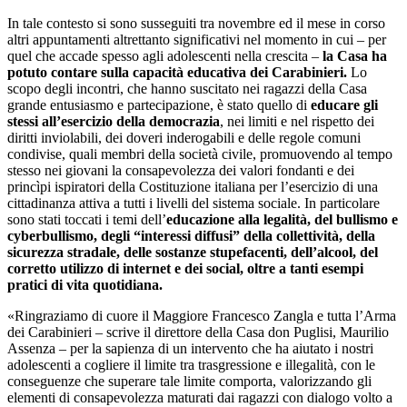
In tale contesto si sono susseguiti tra novembre ed il mese in corso
altri appuntamenti altrettanto significativi nel momento in cui – per
quel che accade spesso agli adolescenti nella crescita –
la Casa ha
potuto contare sulla capacità educativa dei Carabinieri.
Lo
scopo degli incontri, che hanno suscitato nei ragazzi della Casa
grande entusiasmo e partecipazione, è stato quello di
educare gli
stessi all’esercizio della democrazia
, nei limiti e nel rispetto dei
diritti inviolabili, dei doveri inderogabili e delle regole comuni
condivise, quali membri della società civile, promuovendo al tempo
stesso nei giovani la consapevolezza dei valori fondanti e dei
princìpi ispiratori della Costituzione italiana per l’esercizio di una
cittadinanza attiva a tutti i livelli del sistema sociale. In particolare
sono stati toccati i temi dell’
educazione alla legalità, del bullismo e
cyberbullismo, degli “interessi diffusi” della collettività, della
sicurezza stradale, delle sostanze stupefacenti, dell’alcool, del
corretto utilizzo di internet e dei social, oltre a tanti esempi
pratici di vita quotidiana.
«Ringraziamo di cuore il Maggiore Francesco Zangla e tutta l’Arma
dei Carabinieri – scrive il direttore della Casa don Puglisi, Maurilio
Assenza – per la sapienza di un intervento che ha aiutato i nostri
adolescenti a cogliere il limite tra trasgressione e illegalità, con le
conseguenze che superare tale limite comporta, valorizzando gli
elementi di consapevolezza maturati dai ragazzi con dialogo volto a