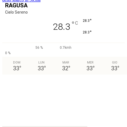
RAGUSA
Cielo Sereno
°
28.3
°
C
28.3
°
28.3
56 %
0.7kmh
0 %
DOM
LUN
MAR
MER
GIO
33
°
33
°
32
°
33
°
33
°