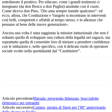
sottolineare il positivo. Per educare, come i grandi testimoni ci
insegnano (da don Bosco a don Puglisi) anzitutto con il cuore.
Come diceva don Pino, ‘Dio ama sempre tramite qualcuno!’: ed
ecco, allora, che Costituzione e Vangelo si incontrano in interventi
così belli, competenti e affabili al tempo stesso, e in alleanze che
pensano al bene delle nuove generazioni».
Ancora una volta è stata raggiunta la mission istituzionale che non è
soltanto quella di sviluppare una cultura della legalità nei ragazzi, ma
soprattutto quella di consentire loro di iniziare a prendere confidenza
con le istituzioni e, nello specifico, con il delicato ruolo di operatore
sociale svolto nella quotidianità dal “Carabiniere”.
Facebook
Twitter
Pinterest
WhatsApp
Articolo precedente
Marsala: perseguita fidanzata, braccialetto
elettronico per entrambi
Articolo successivo
Comiso, mostra di Stern per l’80° anniversario
dello sbarco in Sicilia