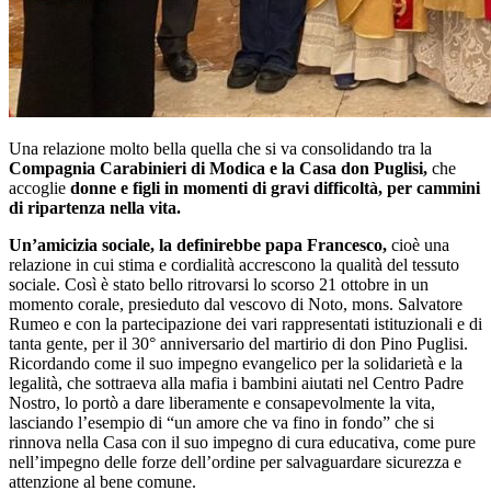
Una relazione molto bella quella che si va consolidando tra la
Compagnia Carabinieri di Modica e la Casa don Puglisi,
che
accoglie
donne e figli in momenti di gravi difficoltà, per cammini
di ripartenza nella vita.
Un’amicizia sociale, la definirebbe papa Francesco,
cioè una
relazione in cui stima e cordialità accrescono la qualità del tessuto
sociale. Così è stato bello ritrovarsi lo scorso 21 ottobre in un
momento corale, presieduto dal vescovo di Noto, mons. Salvatore
Rumeo e con la partecipazione dei vari rappresentati istituzionali e di
tanta gente, per il 30° anniversario del martirio di don Pino Puglisi.
Ricordando come il suo impegno evangelico per la solidarietà e la
legalità, che sottraeva alla mafia i bambini aiutati nel Centro Padre
Nostro, lo portò a dare liberamente e consapevolmente la vita,
lasciando l’esempio di “un amore che va fino in fondo” che si
rinnova nella Casa con il suo impegno di cura educativa, come pure
nell’impegno delle forze dell’ordine per salvaguardare sicurezza e
attenzione al bene comune.