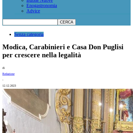
Buone Nuove
Enogastronomia
Advice
Senza categoria
Modica, Carabinieri e Casa Don Puglisi
per crescere nella legalità
di
Redazione
-
12.12.2023