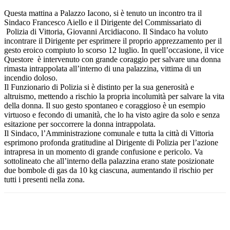
Questa mattina a Palazzo Iacono, si è tenuto un incontro tra il
Sindaco Francesco Aiello e il Dirigente del Commissariato di
Polizia di Vittoria, Giovanni Arcidiacono. Il Sindaco ha voluto
incontrare il Dirigente per esprimere il proprio apprezzamento per il
gesto eroico compiuto lo scorso 12 luglio. In quell’occasione, il vice
Questore è intervenuto con grande coraggio per salvare una donna
rimasta intrappolata all’interno di una palazzina, vittima di un
incendio doloso.
Il Funzionario di Polizia si è distinto per la sua generosità e
altruismo, mettendo a rischio la propria incolumità per salvare la vita
della donna. Il suo gesto spontaneo e coraggioso è un esempio
virtuoso e fecondo di umanità, che lo ha visto agire da solo e senza
esitazione per soccorrere la donna intrappolata.
Il Sindaco, l’Amministrazione comunale e tutta la città di Vittoria
esprimono profonda gratitudine al Dirigente di Polizia per l’azione
intrapresa in un momento di grande confusione e pericolo. Va
sottolineato che all’interno della palazzina erano state posizionate
due bombole di gas da 10 kg ciascuna, aumentando il rischio per
tutti i presenti nella zona.
Facebook
Twitter
Pinterest
WhatsApp