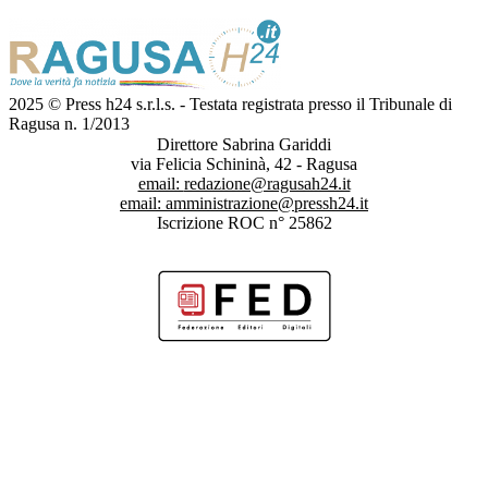
2025 © Press h24 s.r.l.s. - Testata registrata presso il Tribunale di
Ragusa n. 1/2013
Direttore Sabrina Gariddi
via Felicia Schininà, 42 - Ragusa
email:
redazione@ragusah24.it
email:
amministrazione@pressh24.it
Iscrizione ROC n° 25862