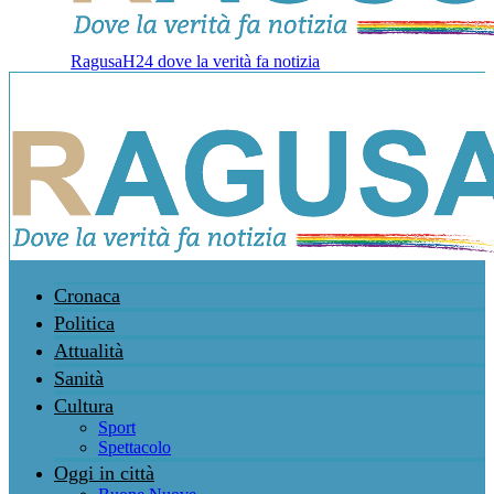
RagusaH24 dove la verità fa notizia
Cronaca
Politica
Attualità
Sanità
Cultura
Sport
Spettacolo
Oggi in città