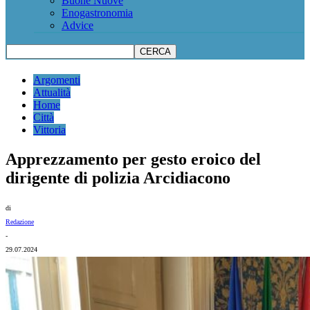
Buone Nuove
Enogastronomia
Advice
Argomenti
Attualità
Home
Città
Vittoria
Apprezzamento per gesto eroico del
dirigente di polizia Arcidiacono
di
Redazione
-
29.07.2024