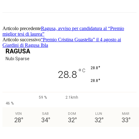
Articolo precedente
Ragusa, avviso per candidatura al “Premio
miglior tesi di laurea”
Articolo successivo
“Premio Cristina Guastella” il 4 agosto ai
Giardini di Ragusa Ibla
RAGUSA
Nubi Sparse
°
28.8
°
C
28.8
°
28.8
59 %
2.1kmh
46 %
VEN
SAB
DOM
LUN
MAR
28
°
34
°
32
°
32
°
33
°