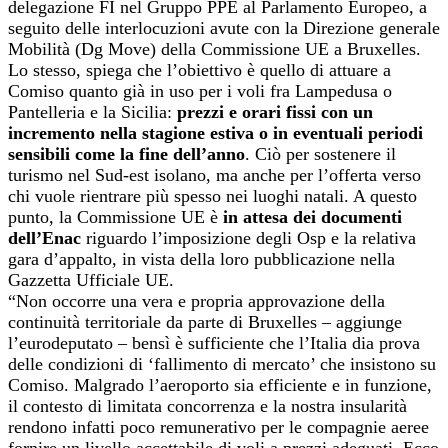
delegazione FI nel Gruppo PPE al Parlamento Europeo, a
seguito delle interlocuzioni avute con la Direzione generale
Mobilità (Dg Move) della Commissione UE a Bruxelles.
Lo stesso, spiega che l’obiettivo è quello di attuare a
Comiso quanto già in uso per i voli fra
Lampedusa o
Pantelleria e la Sicilia:
prezzi e orari fissi con un
incremento nella stagione estiva o in eventuali periodi
sensibili come la fine dell’anno
. Ciò per sostenere il
turismo nel Sud-est isolano, ma anche per l’offerta verso
chi vuole rientrare più spesso nei luoghi natali. A questo
punto, la Commissione UE è
in attesa dei documenti
dell’Enac
riguardo l’imposizione degli Osp e la relativa
gara d’appalto, in vista della loro pubblicazione nella
Gazzetta Ufficiale UE.
“Non occorre una vera e propria approvazione della
continuità territoriale da parte di Bruxelles – aggiunge
l’eurodeputato – bensì è sufficiente che l’Italia dia prova
delle condizioni di ‘fallimento di mercato’ che insistono su
Comiso. Malgrado l’aeroporto sia efficiente e in funzione,
il contesto di limitata concorrenza e la nostra insularità
rendono infatti poco remunerativo per le compagnie aeree
fornire un livello accettabile di voli a prezzi adeguati. Ecco