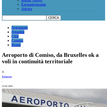
Buone Nuove
Enogastronomia
Advice
Argomenti
Attualità
Città
Comiso
Home
Aeroporto di Comiso, da Bruxelles ok a
voli in continuità territoriale
di
Redazione
-
13.02.2025