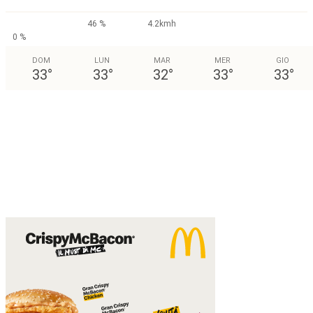
46 %
4.2kmh
0 %
DOM
LUN
MAR
MER
GIO
33
°
33
°
32
°
33
°
33
°