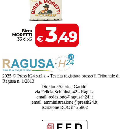
2025 © Press h24 s.r.l.s. - Testata registrata presso il Tribunale di
Ragusa n. 1/2013
Direttore Sabrina Gariddi
via Felicia Schininà, 42 - Ragusa
email:
redazione@ragusah24.it
email:
amministrazione@pressh24.it
Iscrizione ROC n° 25862