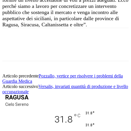
perché siamo a lavoro per concretizzare un intervento
pubblico che sostenga il mercato e venga incontro alle
aspettative dei siciliani, in particolare dalle province di
Ragusa, Siracusa, Caltanissetta e oltre”.
Facebook
Twitter
Pinterest
WhatsApp
Articolo precedente
Pozzallo, vertice per risolvere i problemi della
Guardia Medica
Articolo successivo
Versalis, invariati quantità di produzione e livello
occupazionale
RAGUSA
Cielo Sereno
°
31.8
°
C
31.8
°
31.8