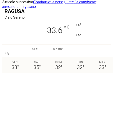
Articolo successivo
Continuava a perseguitare la convivente,
arrestato un ragusano
RAGUSA
Cielo Sereno
°
33.6
°
C
33.6
°
33.6
43 %
6.5kmh
4 %
VEN
SAB
DOM
LUN
MAR
33
°
35
°
32
°
32
°
33
°