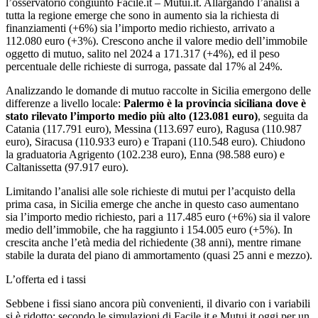
l’osservatorio congiunto Facile.it – Mutui.it. Allargando l’analisi a
tutta la regione emerge che sono in aumento sia la richiesta di
finanziamenti (+6%) sia l’importo medio richiesto, arrivato a
112.080 euro (+3%). Crescono anche il valore medio dell’immobile
oggetto di mutuo, salito nel 2024 a 171.317 (+4%), ed il peso
percentuale delle richieste di surroga, passate dal 17% al 24%.
Analizzando le domande di mutuo raccolte in Sicilia emergono delle
differenze a livello locale:
Palermo è la provincia siciliana dove è
stato rilevato l’importo medio più alto (123.081 euro)
, seguita da
Catania (117.791 euro), Messina (113.697 euro), Ragusa (110.987
euro), Siracusa (110.933 euro) e Trapani (110.548 euro). Chiudono
la graduatoria Agrigento (102.238 euro), Enna (98.588 euro) e
Caltanissetta (97.917 euro).
Limitando l’analisi alle sole richieste di mutui per l’acquisto della
prima casa, in Sicilia emerge che anche in questo caso aumentano
sia l’importo medio richiesto, pari a 117.485 euro (+6%) sia il valore
medio dell’immobile, che ha raggiunto i 154.005 euro (+5%). In
crescita anche l’età media del richiedente (38 anni), mentre rimane
stabile la durata del piano di ammortamento (quasi 25 anni e mezzo).
L’offerta ed i tassi
Sebbene i fissi siano ancora più convenienti, il divario con i variabili
si è ridotto; secondo le simulazioni di Facile.it e Mutui.it oggi per un