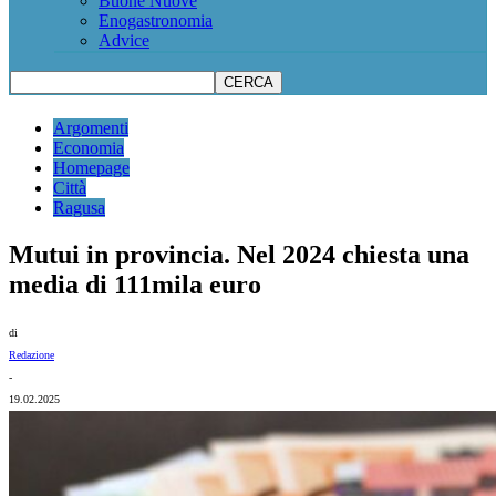
Buone Nuove
Enogastronomia
Advice
Argomenti
Economia
Homepage
Città
Ragusa
Mutui in provincia. Nel 2024 chiesta una
media di 111mila euro
di
Redazione
-
19.02.2025