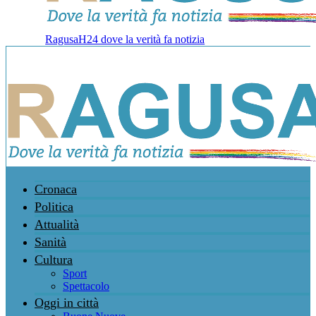
RagusaH24 dove la verità fa notizia
Cronaca
Politica
Attualità
Sanità
Cultura
Sport
Spettacolo
Oggi in città