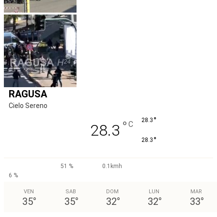
RAGUSA
Cielo Sereno
°
28.3
°
C
28.3
°
28.3
51 %
0.1kmh
6 %
VEN
SAB
DOM
LUN
MAR
35
°
35
°
32
°
32
°
33
°