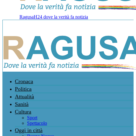
RagusaH24 dove la verità fa notizia
Cronaca
Politica
Attualità
Sanità
Cultura
Sport
Spettacolo
Oggi in città