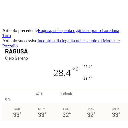
Facebook
Twitter
Pinterest
WhatsApp
Articolo precedente
Ragusa, si è spenta oggi la soprano Loredana
Toro
Articolo successivo
Incontri sulla legalità nelle scuole di Modica e
Pozzallo
RAGUSA
Cielo Sereno
°
28.4
°
C
28.4
°
28.4
47 %
1.6kmh
0 %
SAB
DOM
LUN
MAR
MER
33
°
33
°
32
°
32
°
33
°