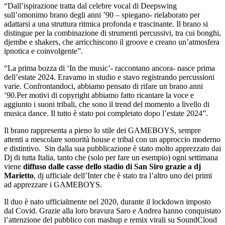
“Dall’ispirazione tratta dal celebre vocal di Deepswing
sull’omonimo brano degli anni ’90 – spiegano- rielaborato per
adattarsi a una struttura ritmica profonda e trascinante. Il brano si
distingue per la combinazione di strumenti percussivi, tra cui bonghi,
djembe e shakers, che arricchiscono il groove e creano un’atmosfera
ipnotica e coinvolgente”.
“La prima bozza di ‘In the music’- raccontano ancora- nasce prima
dell’estate 2024. Eravamo in studio e stavo registrando percussioni
varie. Confrontandoci, abbiamo pensato di rifare un brano anni
’90.Per motivi di copyright abbiamo fatto ricantare la voce e
aggiunto i suoni tribali, che sono il trend del momento a livello di
musica dance. Il tutto è stato poi completato dopo l’estate 2024”.
Il brano rappresenta a pieno lo stile dei GAMEBOYS, sempre
attenti a mescolare sonorità house e tribal con un approccio moderno
e distintivo. Sin dalla sua pubblicazione è stato molto apprezzato dai
Dj di tutta Italia, tanto che (solo per fare un esempio) ogni settimana
viene
diffuso dalle casse dello stadio di San Siro grazie a dj
Marietto
, dj ufficiale dell’Inter che è stato tra l’altro uno dei primi
ad apprezzare i GAMEBOYS.
Il duo è nato ufficialmente nel 2020, durante il lockdown imposto
dal Covid. Grazie alla loro bravura Saro e Andrea hanno conquistato
l’attenzione del pubblico con mashup e remix virali su SoundCloud