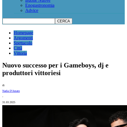
Buone Nuove
Enogastronomia
Advice
Homepage
Argomenti
Spettacolo
Città
Vittoria
Nuovo successo per i Gameboys, dj e
produttori vittoriesi
di
Nadia D'Amato
-
31.03.2025