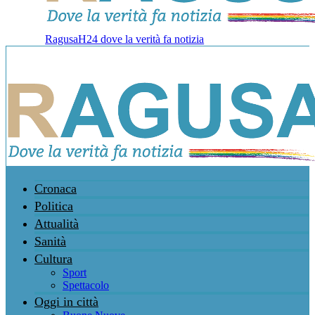
RagusaH24 dove la verità fa notizia
Cronaca
Politica
Attualità
Sanità
Cultura
Sport
Spettacolo
Oggi in città