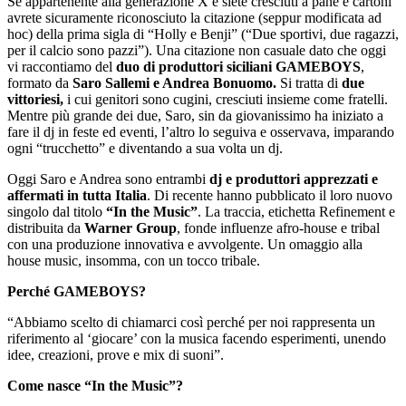
Se appartenente alla generazione X e siete cresciuti a pane e cartoni
avrete sicuramente riconosciuto la citazione (seppur modificata ad
hoc) della prima sigla di “Holly e Benji” (“Due sportivi, due ragazzi,
per il calcio sono pazzi”). Una citazione non casuale dato che oggi
vi raccontiamo del
duo di produttori siciliani GAMEBOYS
,
formato da
Saro Sallemi e Andrea Bonuomo.
Si tratta di
due
vittoriesi,
i cui genitori sono cugini, cresciuti insieme come fratelli.
Mentre più grande dei due, Saro, sin da giovanissimo ha iniziato a
fare il dj in feste ed eventi, l’altro lo seguiva e osservava, imparando
ogni “trucchetto” e diventando a sua volta un dj.
Oggi Saro e Andrea sono entrambi
dj e produttori apprezzati e
affermati in tutta Italia
. Di recente hanno pubblicato il loro nuovo
singolo dal titolo
“In the Music”
. La traccia, etichetta Refinement e
distribuita da
Warner Group
, fonde influenze afro-house e tribal
con una produzione innovativa e avvolgente. Un omaggio alla
house music, insomma, con un tocco tribale.
Perché GAMEBOYS?
“Abbiamo scelto di chiamarci così perché per noi rappresenta un
riferimento al ‘giocare’ con la musica facendo esperimenti, unendo
idee, creazioni, prove e mix di suoni”.
Come nasce “In the Music”?