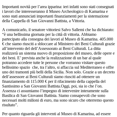
Importanti novità per l’area ipparina: ieri infatti sono stati consegnati
i lavori che interesseranno il Museo Archeologico di Kamarina e
sono stati annunciati importanti finanziamenti per la sistemazione
della Cappella di San Giovanni Battista, a Vittoria.
A comunicarlo, il senatore vittoriesi Salvo Sallemi che ha dichiarato:
“è una bellissima giornata per la città di vittoria. Abbiamo
partecipato alla consegna dei lavori al Museo di Kamarina. 405.000
€ che siamo riusciti a sbloccare al Ministero dei Beni Culturali grazie
all’intervento del dell’Assessorato ai Beni Culturali. La ditta
realizzerà un sistema nuovo di proposizione del museo, delle opere e
dei beni. E’ prevista anche la realizzazione di un bar al quale
potranno accedere tutte le persone che vorranno visitare questo
bellissimo spazio che, tra l’altro, si affaccia sul Mediterraneo e offre
uno dei tramonti più belli della Sicilia. Non solo. Grazie a un decreto
dell’assessore ai Beni Culturali siamo riusciti ad ottenere un
finanziamento di 115.000 € per il rifacimento della cappella del
Santissimo a San Giovanni Battista.Oggi, poi, sia io che l’on.
Assenza ci assumiamo l’impegno di intervenire interamente sulla
Basilica di San Giovanni Battista. Siamo consapevoli che sono
necessari molti milioni di euro, ma sono sicuro che otterremo questo
risultato”.
Per quanto riguarda gli interventi al Museo di Kamarina, ad essere