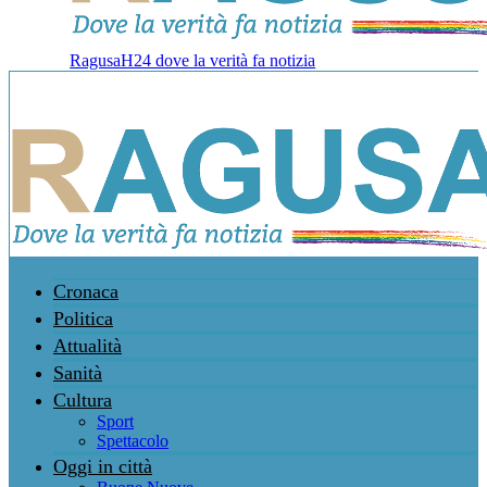
RagusaH24 dove la verità fa notizia
Cronaca
Politica
Attualità
Sanità
Cultura
Sport
Spettacolo
Oggi in città