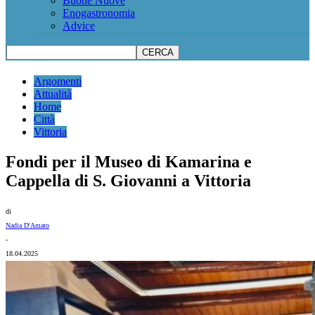
Buone Nuove
Enogastronomia
Advice
Argomenti
Attualità
Home
Città
Vittoria
Fondi per il Museo di Kamarina e
Cappella di S. Giovanni a Vittoria
di
Nadia D'Amato
-
18.04.2025