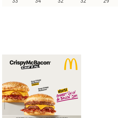
33
°
34
°
32
°
32
°
29
°