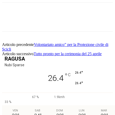
Facebook
Twitter
Pinterest
WhatsApp
Articolo precedente
Volontariato amico” per la Protezione civile di
Scicli
Articolo successivo
Tutto pronto per la cerimonia del 25 aprile
RAGUSA
Nubi Sparse
°
26.4
°
C
26.4
°
26.4
67 %
1.9kmh
33 %
VEN
SAB
DOM
LUN
MAR