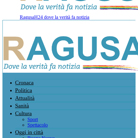
RagusaH24 dove la verità fa notizia
Cronaca
Politica
Attualità
Sanità
Cultura
Sport
Spettacolo
Oggi in città