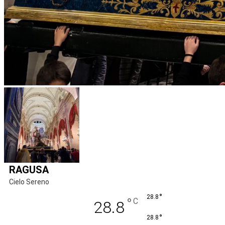
RAGUSA
Cielo Sereno
°
28.8
°
C
28.8
°
28.8