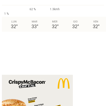
62 %
1.3kmh
1 %
LUN
MAR
MER
GIO
VEN
32
°
33
°
32
°
32
°
32
°