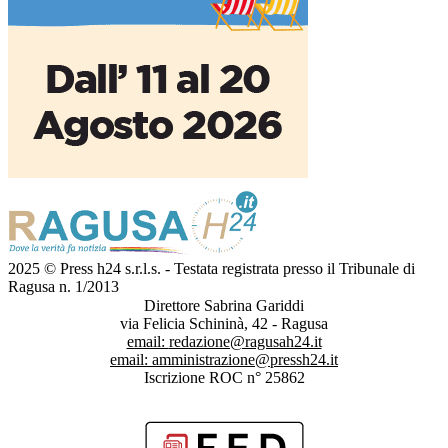
2025 © Press h24 s.r.l.s. - Testata registrata presso il Tribunale di
Ragusa n. 1/2013
Direttore Sabrina Gariddi
via Felicia Schininà, 42 - Ragusa
email:
redazione@ragusah24.it
email:
amministrazione@pressh24.it
Iscrizione ROC n° 25862