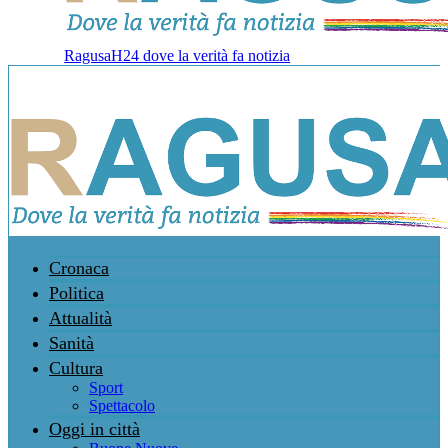
RagusaH24 dove la verità fa notizia
Cronaca
Politica
Attualità
Sanità
Cultura
Sport
Spettacolo
Oggi in città