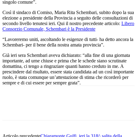
singolo comune”.
Così il sindaco di Comiso, Maria Rita Schembari, subito dopo la sua
elezione a presidente della Provincia a seguito delle consultazioni di
secondo livello tenutesi ieri. Qui il nostro precedente articolo:
Libero
Consorzio Comunale, Schembari è la Presidente
“Lavoreremo uniti, ascoltando le esigenze di tutti- ha detto ancora la
Schembari- per il bene della nostra amata provincia”.
Già ieri sera Schembari aveva dichiarato: “alla fine di una giornata
importante, ad urne chiuse e prima che le schede siano scrutinate
domattina, ci tengo a ringraziare quanti hanno creduto in me. A
prescindere dal risultato, essere stata candidata ad un così importante
ruolo, è stata comunque un’attestazione di stima che ricorderò per
sempre e di cui essere per sempre grata”.
Facebook
Twitter
Pinterest
WhatsApp
Articolo precedente
Chiaramonte Gulfi, ieri la 318^ salita della