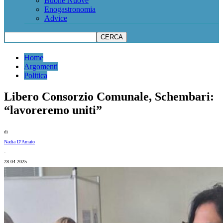
Buone Nuove
Enogastronomia
Advice
Home
Argomenti
Politica
Libero Consorzio Comunale, Schembari:
“lavoreremo uniti”
di
Nadia D'Amato
-
28.04.2025