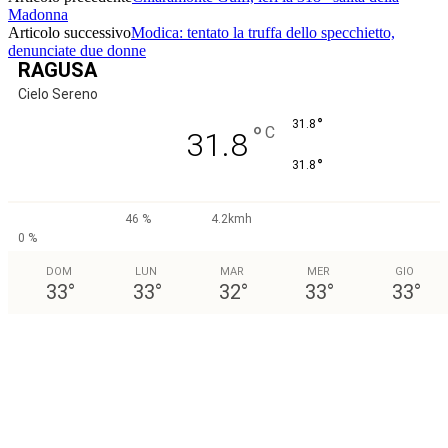
Madonna
Articolo successivo
Modica: tentato la truffa dello specchietto,
denunciate due donne
RAGUSA
Cielo Sereno
°
31.8
°
C
31.8
°
31.8
46 %
4.2kmh
0 %
DOM
LUN
MAR
MER
GIO
33
°
33
°
32
°
33
°
33
°