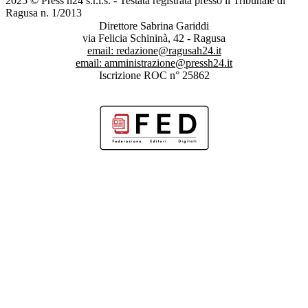
2025 © Press h24 s.r.l.s. - Testata registrata presso il Tribunale di
Ragusa n. 1/2013
Direttore Sabrina Gariddi
via Felicia Schininà, 42 - Ragusa
email:
redazione@ragusah24.it
email:
amministrazione@pressh24.it
Iscrizione ROC n° 25862