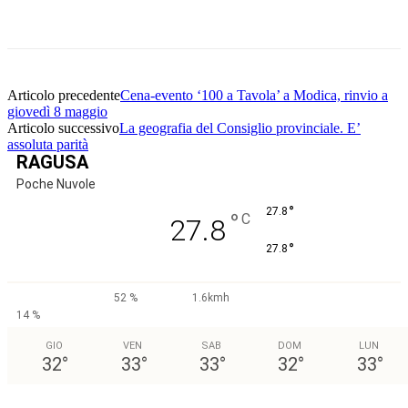
Facebook
Twitter
Pinterest
WhatsApp
Articolo precedente
Cena-evento ‘100 a Tavola’ a Modica, rinvio a
giovedì 8 maggio
Articolo successivo
La geografia del Consiglio provinciale. E’
assoluta parità
RAGUSA
Poche Nuvole
°
27.8
°
C
27.8
°
27.8
52 %
1.6kmh
14 %
GIO
VEN
SAB
DOM
LUN
32
°
33
°
33
°
32
°
33
°