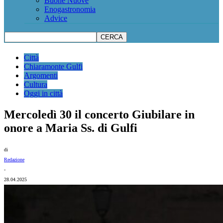
Buone Nuove
Enogastronomia
Advice
Città
Chiaramonte Gulfi
Argomenti
Cultura
Oggi in città
Mercoledì 30 il concerto Giubilare in
onore a Maria Ss. di Gulfi
di
Redazione
-
28.04.2025