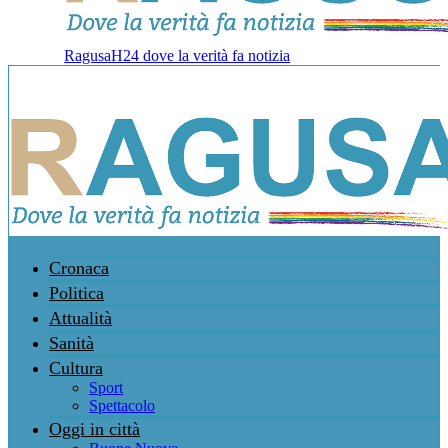
RagusaH24 dove la verità fa notizia
Cronaca
Politica
Attualità
Sanità
Cultura
Sport
Spettacolo
Oggi in città