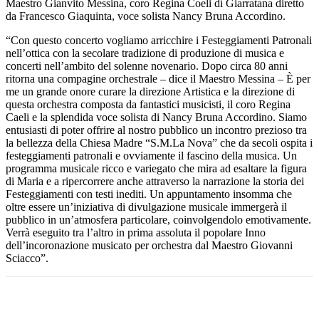
Maestro Gianvito Messina, coro Regina Coeli dí Giarratana diretto
da Francesco Giaquinta, voce solista Nancy Bruna Accordino.
“Con questo concerto vogliamo arricchire i Festeggiamenti Patronali
nell’ottica con la secolare tradizione di produzione di musica e
concerti nell’ambito del solenne novenario. Dopo circa 80 anni
ritorna una compagine orchestrale – dice il Maestro Messina – È per
me un grande onore curare la direzione Artistica e la direzione di
questa orchestra composta da fantastici musicisti, il coro Regina
Caeli e la splendida voce solista di Nancy Bruna Accordino. Siamo
entusiasti di poter offrire al nostro pubblico un incontro prezioso tra
la bellezza della Chiesa Madre “S.M.La Nova” che da secoli ospita i
festeggiamenti patronali e ovviamente il fascino della musica. Un
programma musicale ricco e variegato che mira ad esaltare la figura
di Maria e a ripercorrere anche attraverso la narrazione la storia dei
Festeggiamenti con testi inediti. Un appuntamento insomma che
oltre essere un’iniziativa di divulgazione musicale immergerà il
pubblico in un’atmosfera particolare, coinvolgendolo emotivamente.
Verrà eseguito tra l’altro in prima assoluta il popolare Inno
dell’incoronazione musicato per orchestra dal Maestro Giovanni
Sciacco”.