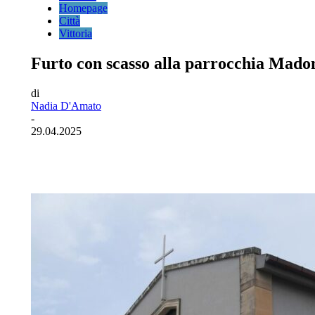
Homepage
Città
Vittoria
Furto con scasso alla parrocchia Madon
di
Nadia D'Amato
-
29.04.2025
Facebook
Twitter
Pinterest
WhatsA