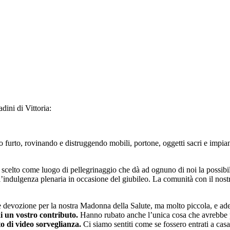
dini di Vittoria:
mo furto, rovinando e distruggendo mobili, portone, oggetti sacri e impia
, scelto come luogo di pellegrinaggio che dà ad ognuno di noi la possibilit
 l’indulgenza plenaria in occasione del giubileo. La comunità con il nos
 e devozione per la nostra Madonna della Salute, ma molto piccola, e a
di un vostro contributo.
Hanno rubato anche l’unica cosa che avrebbe p
o di video sorveglianza.
Ci siamo sentiti come se fossero entrati a cas