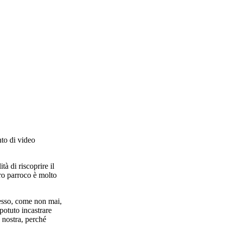
nto di video
à di riscoprire il
tro parroco è molto
desso, come non mai,
otuto incastrare
a nostra, perché