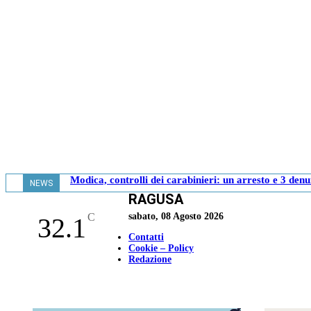
Modica, controlli dei carabinieri: un arresto e 3 den
NEWS
RAGUSA
- 11.19
C
sabato, 08 Agosto 2026
32.1
Contatti
Cookie – Policy
Redazione