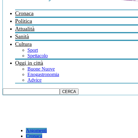
Cronaca
Politica
Attualità
Sanità
Cultura
Sport
Spettacolo
Oggi in città
Buone Nuove
Enogastronomia
Advice
Argomenti
Cronaca