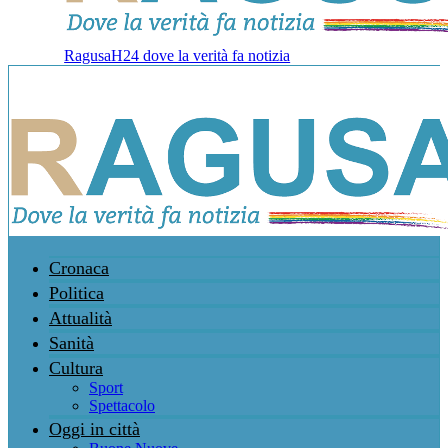
RagusaH24 dove la verità fa notizia
Cronaca
Politica
Attualità
Sanità
Cultura
Sport
Spettacolo
Oggi in città