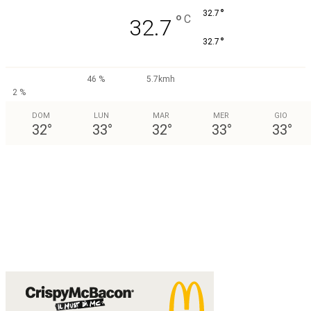
°
32.7
°
C
32.7
°
32.7
46 %
5.7kmh
2 %
DOM
LUN
MAR
MER
GIO
32
°
33
°
32
°
33
°
33
°