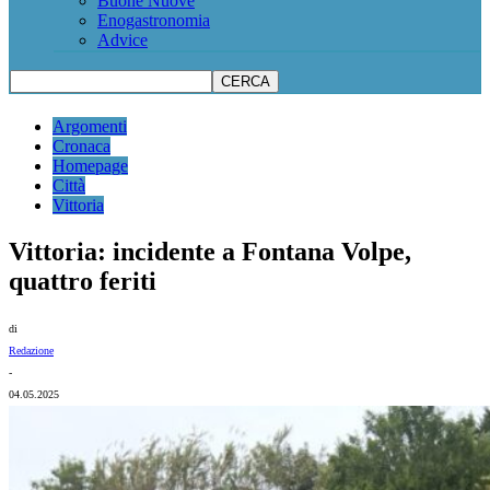
Buone Nuove
Enogastronomia
Advice
Argomenti
Cronaca
Homepage
Città
Vittoria
Vittoria: incidente a Fontana Volpe,
quattro feriti
di
Redazione
-
04.05.2025