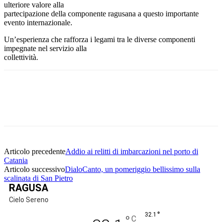
ulteriore valore alla
partecipazione della componente ragusana a questo importante
evento internazionale.
Un’esperienza che rafforza i legami tra le diverse componenti
impegnate nel servizio alla
collettività.
Facebook
Twitter
Pinterest
WhatsApp
Articolo precedente
Addio ai relitti di imbarcazioni nel porto di
Catania
Articolo successivo
DialoCanto, un pomeriggio bellissimo sulla
scalinata di San Pietro
RAGUSA
Cielo Sereno
°
32.1
°
C