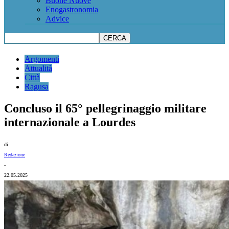
Buone Nuove
Enogastronomia
Advice
Argomenti
Attualità
Città
Ragusa
Concluso il 65° pellegrinaggio militare
internazionale a Lourdes
di
Redazione
-
22.05.2025