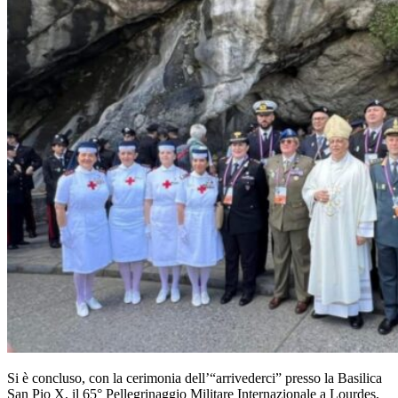
Si è concluso, con la cerimonia dell’“arrivederci” presso la Basilica
San Pio X, il 65° Pellegrinaggio Militare Internazionale a Lourdes,