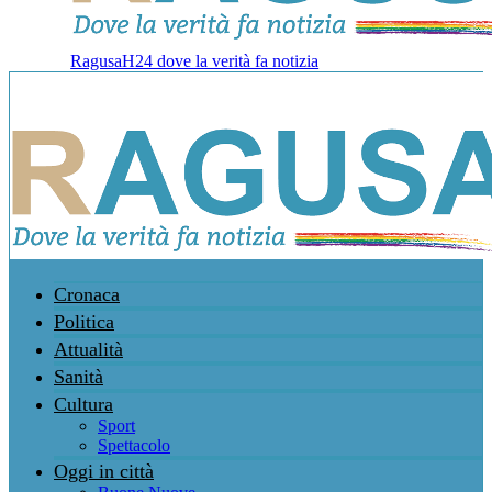
RagusaH24 dove la verità fa notizia
Cronaca
Politica
Attualità
Sanità
Cultura
Sport
Spettacolo
Oggi in città