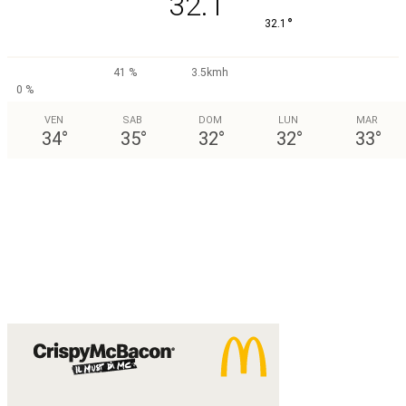
32.1
°
32.1
41 %
3.5kmh
0 %
VEN
SAB
DOM
LUN
MAR
34
°
35
°
32
°
32
°
33
°