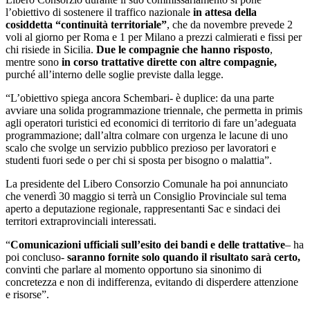
l’obiettivo di sostenere il traffico nazionale
in attesa della
cosiddetta “continuità territoriale”
, che da novembre prevede 2
voli al giorno per Roma e 1 per Milano a prezzi calmierati e fissi per
chi risiede in Sicilia.
Due le compagnie che hanno risposto
,
mentre sono
in corso trattative dirette con altre compagnie,
purché all’interno delle soglie previste dalla legge.
“L’obiettivo spiega ancora Schembari- è duplice: da una parte
avviare una solida programmazione triennale, che permetta in primis
agli operatori turistici ed economici di territorio di fare un’adeguata
programmazione; dall’altra colmare con urgenza le lacune di uno
scalo che svolge un servizio pubblico prezioso per lavoratori e
studenti fuori sede o per chi si sposta per bisogno o malattia”.
La presidente del Libero Consorzio Comunale ha poi annunciato
che venerdì 30 maggio si terrà un Consiglio Provinciale sul tema
aperto a deputazione regionale, rappresentanti Sac e sindaci dei
territori extraprovinciali interessati.
“
Comunicazioni ufficiali sull’esito dei bandi e delle trattative
– ha
poi concluso-
saranno fornite solo quando il risultato sarà certo,
convinti che parlare al momento opportuno sia sinonimo di
concretezza e non di indifferenza, evitando di disperdere attenzione
e risorse”.