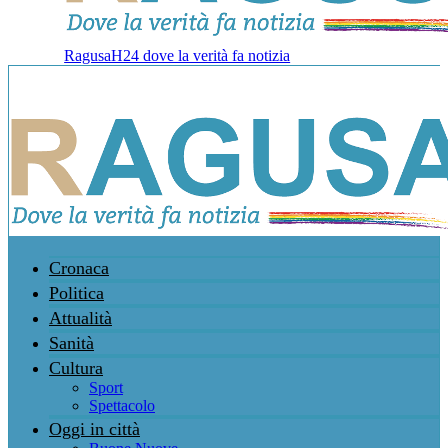
RagusaH24 dove la verità fa notizia
Cronaca
Politica
Attualità
Sanità
Cultura
Sport
Spettacolo
Oggi in città