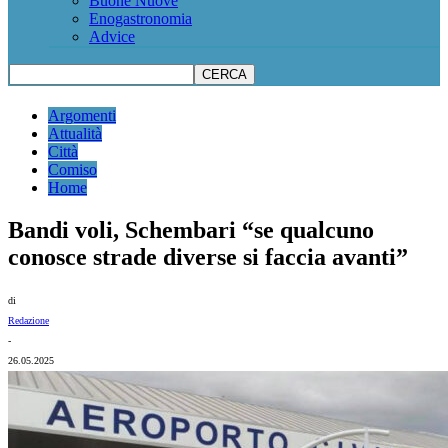
Buone Nuove
Enogastronomia
Advice
Argomenti
Attualità
Città
Comiso
Home
Bandi voli, Schembari “se qualcuno
conosce strade diverse si faccia avanti”
di
Redazione
-
26.05.2025