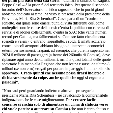
dei punti più bassi della sua storia
– dichiara il sindaco di Ragusa,
Peppe Cassì – è la priorità del territorio ibleo. Per questo il secondo
incontro dell’Osservatorio turistico ragusano, che in pochi giorni
abbiamo dedicato al tema, ha visto la presenza della presidente della
Provincia, Maria Rita Schembari”. Cassì parla di un “confronto
schietto, dal quale sono emersi punti di vista differenti così come
molteplici sono le cause della crisi: c’entra la politica con carenza di
servizi e di idonei collegamenti, c’entra la SAC (che vanta numeri
record per Catania, ma fallimentari su Comiso: fatto che alimenta
sospetti e veleni), c’entrano, soprattutto, i soldi. È infatti acclarato
come i piccoli aeroporti abbiano bisogno di interventi economici
esterni per sostenersi. Trapani, ad esempio, che pure ha superato nel
2024 il milione di passeggeri (a fronte dei 260mila di Comiso), deve
ripianare ogni anno debiti milionari, ma lì la quasi totalità delle quote
societarie è in mano alla Regione che non lesina risorse, da ultimo 8
milioni (se non erro) erogati per portare in pareggio l’ultimo bilancio
approvato.
Credo quindi che nessuno possa tirarsi indietro e
dichiararsi esente da colpe, anche quelli che oggi si ergono a
paladini”.
“Non sarà però guardando indietro o altrove – prosegue la
presidente Maria Rita Schembari – né cavalcando la comprensibile
indignazione che le cose miglioreranno.
Per cercare facile
consenso si rischia solo di alimentare un clima di sfiducia verso
chi vuole partire o atterrare su Comiso
(che non è certo chiuso e