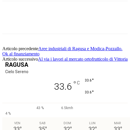
Facebook
Twitter
Pinterest
WhatsApp
Articolo precedente
Aree industriali di Ragusa e Modica-Pozzallo.
Ok al finanziamento
Articolo successivo
Al via i lavori al mercato ortofrutticolo di Vittoria
RAGUSA
Cielo Sereno
°
33.6
°
C
33.6
°
33.6
43 %
6.5kmh
4 %
VEN
SAB
DOM
LUN
MAR
33
°
35
°
32
°
32
°
33
°