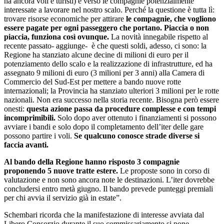
ha ancora voli e turisti) e verso le compagnie potenzialmente
interessate a lavorare nel nostro scalo. Perché la questione è tutta lì:
trovare risorse economiche per attirare
le compagnie, che vogliono
essere pagate per ogni passeggero che portano. Piaccia o non
piaccia, funziona così ovunque.
La novità innegabile rispetto al
recente passato- aggiunge- è che questi soldi, adesso, ci sono: la
Regione ha stanziato alcune decine di milioni di euro per il
potenziamento dello scalo e la realizzazione di infrastrutture, ed ha
assegnato 9 milioni di euro (3 milioni per 3 anni) alla Camera di
Commercio del Sud-Est per mettere a bando nuove rotte
internazionali; la Provincia ha stanziato ulteriori 3 milioni per le rotte
nazionali. Non era successo nella storia recente. Bisogna però essere
onesti:
questa azione passa da procedure complesse e con tempi
incomprimibili.
Solo dopo aver ottenuto i finanziamenti si possono
avviare i bandi e solo dopo il completamento dell’iter delle gare
possono partire i voli.
Se qualcuno conosce strade diverse si
faccia avanti.
Al bando della Regione hanno risposto 3 compagnie
proponendo 5 nuove tratte estere.
Le proposte sono in corso di
valutazione e non sono ancora note le destinazioni. L’iter dovrebbe
concludersi entro metà giugno. Il bando prevede punteggi premiali
per chi avvia il servizio già in estate”.
Schembari ricorda che la manifestazione di interesse avviata dal
Libero Consorzio durante il suo commissariamento si pone