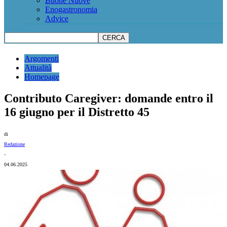
Buone Nuove
Enogastronomia
Advice
Argomenti
Attualità
Homepage
Contributo Caregiver: domande entro il
16 giugno per il Distretto 45
di
Redazione
-
04.06.2025