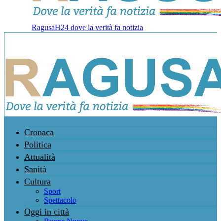
RagusaH24 dove la verità fa notizia
Cronaca
Politica
Attualità
Sanità
Cultura
Sport
Spettacolo
Oggi in città