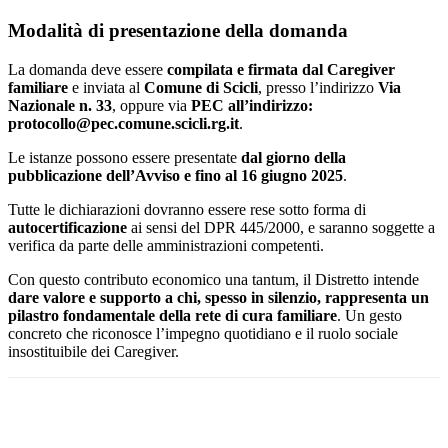
Modalità di presentazione della domanda
La domanda deve essere
compilata e firmata dal Caregiver
familiare
e inviata al
Comune di Scicli
, presso l’indirizzo
Via
Nazionale n. 33
, oppure via
PEC all’indirizzo:
protocollo@pec.comune.scicli.rg.it
.
Le istanze possono essere presentate
dal giorno della
pubblicazione dell’Avviso e fino al 16 giugno 2025
.
Tutte le dichiarazioni dovranno essere rese sotto forma di
autocertificazione
ai sensi del DPR 445/2000, e saranno soggette a
verifica da parte delle amministrazioni competenti.
Con questo contributo economico una tantum, il Distretto intende
dare valore e supporto a chi, spesso in silenzio, rappresenta un
pilastro fondamentale della rete di cura familiare
. Un gesto
concreto che riconosce l’impegno quotidiano e il ruolo sociale
insostituibile dei Caregiver.
Facebook
Twitter
Pinterest
WhatsApp