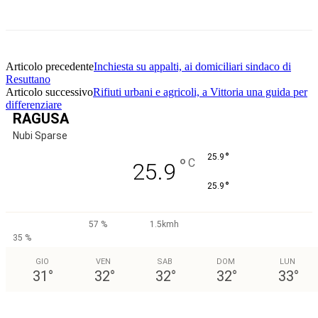
Articolo precedente
Inchiesta su appalti, ai domiciliari sindaco di
Resuttano
Articolo successivo
Rifiuti urbani e agricoli, a Vittoria una guida per
differenziare
RAGUSA
Nubi Sparse
°
25.9
°
C
25.9
°
25.9
57 %
1.5kmh
35 %
GIO
VEN
SAB
DOM
LUN
31
°
32
°
32
°
32
°
33
°