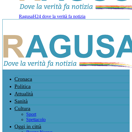
RagusaH24 dove la verità fa notizia
Cronaca
Politica
Attualità
Sanità
Cultura
Sport
Spettacolo
Oggi in città