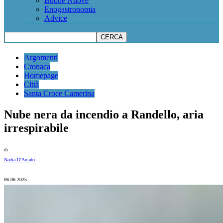
Buone Nuove
Enogastronomia
Advice
Argomenti
Cronaca
Homepage
Città
Santa Croce Camerina
Nube nera da incendio a Randello, aria
irrespirabile
di
Nadia D'Amato
-
06.06.2025