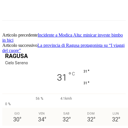
Facebook
Twitter
Pinterest
WhatsApp
Articolo precedente
Incidente a Modica Alta: minicar investe bimbo
in bici
Articolo successivo
La provincia di Ragusa protagonista su “I viaggi
del cuore”
RAGUSA
Cielo Sereno
°
31
°
C
31
°
31
56 %
4.1kmh
0 %
GIO
VEN
SAB
DOM
LUN
30
°
34
°
32
°
32
°
32
°