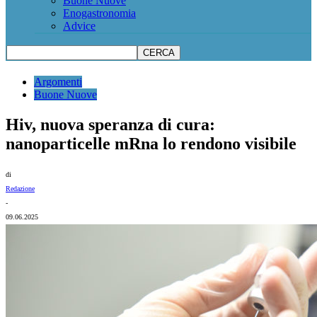
Buone Nuove
Enogastronomia
Advice
Argomenti
Buone Nuove
Hiv, nuova speranza di cura:
nanoparticelle mRna lo rendono visibile
di
Redazione
-
09.06.2025