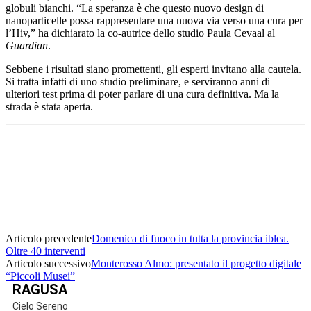
globuli bianchi. “La speranza è che questo nuovo design di
nanoparticelle possa rappresentare una nuova via verso una cura per
l’Hiv,” ha dichiarato la co-autrice dello studio Paula Cevaal al
Guardian
.
Sebbene i risultati siano promettenti, gli esperti invitano alla cautela.
Si tratta infatti di uno studio preliminare, e serviranno anni di
ulteriori test prima di poter parlare di una cura definitiva. Ma la
strada è stata aperta.
Facebook
Twitter
Pinterest
WhatsApp
Articolo precedente
Domenica di fuoco in tutta la provincia iblea.
Oltre 40 interventi
Articolo successivo
Monterosso Almo: presentato il progetto digitale
“Piccoli Musei”
RAGUSA
Cielo Sereno