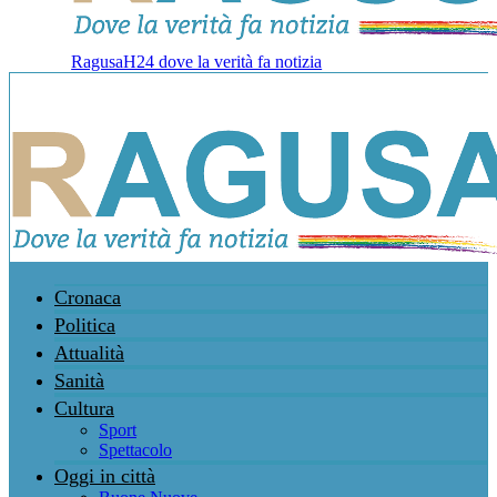
RagusaH24 dove la verità fa notizia
Cronaca
Politica
Attualità
Sanità
Cultura
Sport
Spettacolo
Oggi in città