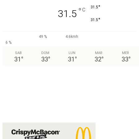
°
31.5
°
C
31.5
°
31.5
49 %
4.6kmh
6 %
SAB
DOM
LUN
MAR
MER
31
°
33
°
31
°
32
°
33
°