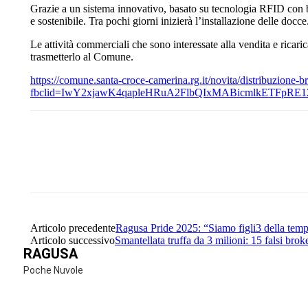
Grazie a un sistema innovativo, basato su tecnologia RFID con br
e sostenibile. Tra pochi giorni inizierà l’installazione delle docc
Le attività commerciali che sono interessate alla vendita e ricari
trasmetterlo al Comune.
https://comune.santa-croce-camerina.rg.it/novita/distribuzione-br
fbclid=IwY2xjawK4qapleHRuA2FlbQIxMABicmlkETFp
Share
Facebook
Twitter
Articolo precedente
Ragusa Pride 2025: “Siamo figli3 della tempest
Articolo successivo
Smantellata truffa da 3 milioni: 15 falsi brok
RAGUSA
Poche Nuvole