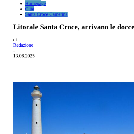
Homepage
Città
Santa Croce Camerina
Litorale Santa Croce, arrivano le doc
di
Redazione
-
13.06.2025
Facebook
Twitter
Pinterest
WhatsA