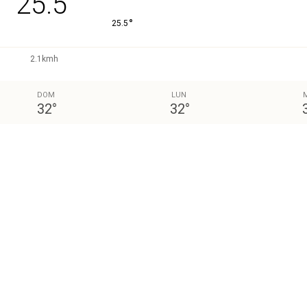
25.5
°
25.5
2.1kmh
DOM
LUN
32
°
32
°