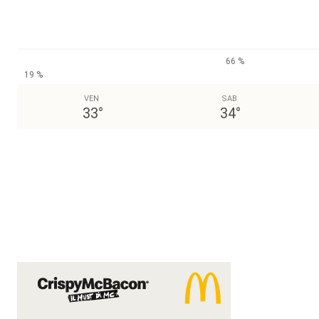
66 %
19 %
VEN
SAB
33
°
34
°