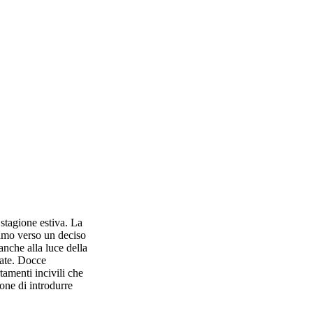
stagione estiva. La
iamo verso un deciso
anche alla luce della
zate. Docce
tamenti incivili che
ione di introdurre