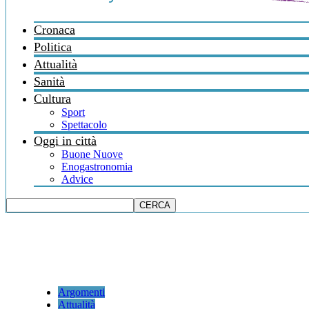
Cronaca
Politica
Attualità
Sanità
Cultura
Sport
Spettacolo
Oggi in città
Buone Nuove
Enogastronomia
Advice
Argomenti
Attualità