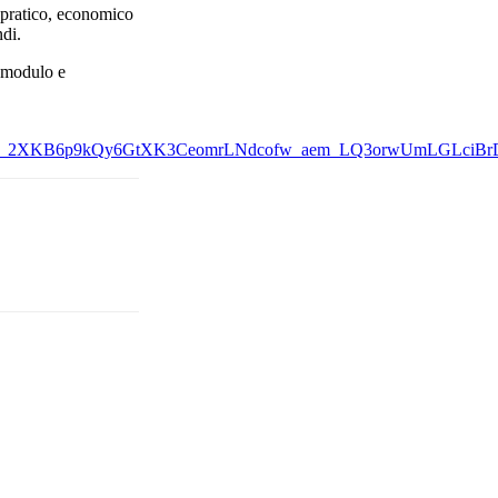
o pratico, economico
ndi.
e modulo e
jM_2XKB6p9kQy6GtXK3CeomrLNdcofw_aem_LQ3orwUmLGLciB