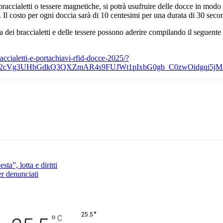
accialetti o tessere magnetiche, si potrà usufruire delle docce in mod
e. Il costo per ogni doccia sarà di 10 centesimi per una durata di 30 seco
ca dei braccialetti e delle tessere possono aderire compilando il seguent
accialetti-e-portachiavi-rfid-docce-2025/?
RE12cVg3UHhGdkQ3QXZmAR4s9FUJWt1pIxbG0gb_C0zwOidgqi5
Pinterest
WhatsApp
a”, lotta e diritti
er denunciati
°
25.5
°
C