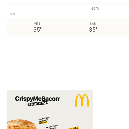
60 %
6 %
VEN
SAB
35
°
35
°