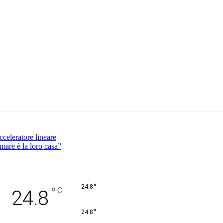
Pinterest
WhatsApp
celeratore lineare
 mare è la loro casa”
°
24.8
°
C
24.8
°
24.8