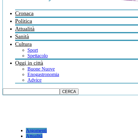
Cronaca
Politica
Attualità
Sanità
Cultura
Sport
Spettacolo
Oggi in città
Buone Nuove
Enogastronomia
Advice
Argomenti
Attualità