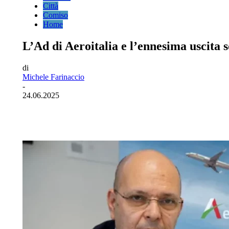
Città
Comiso
Home
L’Ad di Aeroitalia e l’ennesima uscita 
di
Michele Farinaccio
-
24.06.2025
Facebook
Twitter
Pinterest
WhatsA