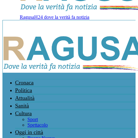
RagusaH24 dove la verità fa notizia
Cronaca
Politica
Attualità
Sanità
Cultura
Sport
Spettacolo
Oggi in città