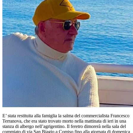
E’ stata restituita alla famiglia la salma del commercialista Francesco
Terranova, che era stato trovato morto nella mattinata di ieri in una
stanza di albergo nell’agrigentino. Il feretro dimorerà nella sala del
commiato di via San Biagio a Comiso fino alla giornata di domenica