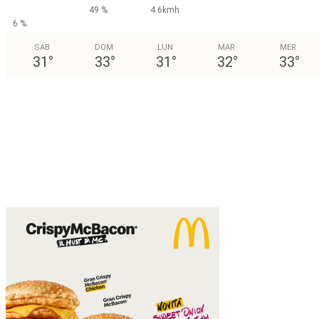
49 %
4.6kmh
6 %
SAB
DOM
LUN
MAR
MER
31
°
33
°
31
°
32
°
33
°