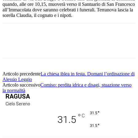
quando, alle ore 10,15, muoverà verso il Santuario di San Francesco
all’Immacolata dove saranno celebrati i funerali. Terranova lascia la
sorella Claudia, il cognato e i nipoti.
Facebook
Twitter
Pinterest
WhatsApp
Articolo precedente
La chiesa iblea in festa. Domani l’ordinazione di
Alessio Leggio
Articolo successivo
Comiso: perdita idrica e disagi, stuazione verso
la normalità
RAGUSA
Cielo Sereno
°
31.5
°
C
31.5
°
31.5