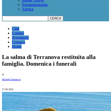
Buone Nuove
Enogastronomia
Advice
Città
Comiso
Argomenti
Cronaca
Home
La salma di Terranova restituita alla
famiglia. Domenica i funerali
di
Michele Farinaccio
-
27.06.2025