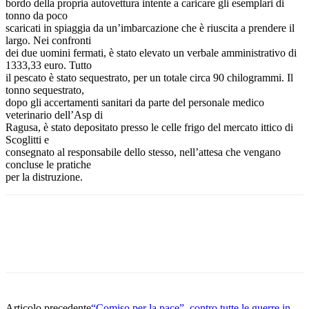
bordo della propria autovettura intente a caricare gli esemplari di
tonno da poco
scaricati in spiaggia da un’imbarcazione che è riuscita a prendere il
largo. Nei confronti
dei due uomini fermati, è stato elevato un verbale amministrativo di
1333,33 euro. Tutto
il pescato è stato sequestrato, per un totale circa 90 chilogrammi. Il
tonno sequestrato,
dopo gli accertamenti sanitari da parte del personale medico
veterinario dell’Asp di
Ragusa, è stato depositato presso le celle frigo del mercato ittico di
Scoglitti e
consegnato al responsabile dello stesso, nell’attesa che vengano
concluse le pratiche
per la distruzione.
Facebook
Twitter
Pinterest
WhatsApp
Articolo precedente
“Comiso per la pace”, contro tutte le guerre in