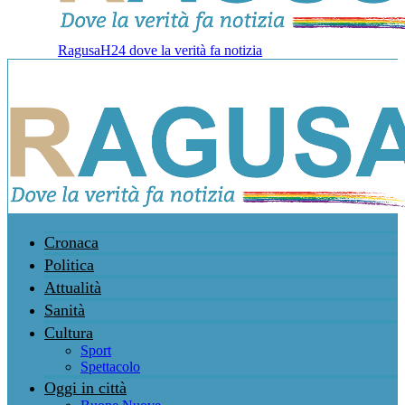
RagusaH24 dove la verità fa notizia
Cronaca
Politica
Attualità
Sanità
Cultura
Sport
Spettacolo
Oggi in città