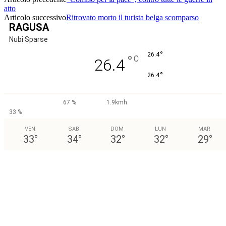
atto
Articolo successivo
Ritrovato morto il turista belga scomparso
RAGUSA
Nubi Sparse
°
26.4
°
C
26.4
°
26.4
67 %
1.9kmh
33 %
VEN
SAB
DOM
LUN
MAR
33
°
34
°
32
°
32
°
29
°