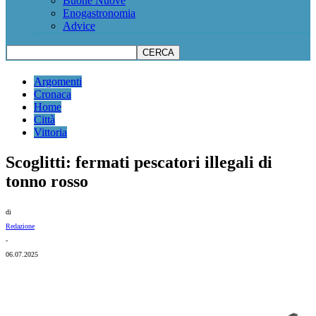
Buone Nuove
Enogastronomia
Advice
Argomenti
Cronaca
Home
Città
Vittoria
Scoglitti: fermati pescatori illegali di
tonno rosso
di
Redazione
-
06.07.2025