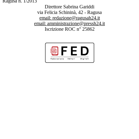
Ragusa n. 1/2013
Direttore Sabrina Gariddi
via Felicia Schininà, 42 - Ragusa
email:
redazione@ragusah24.it
email:
amministrazione@pressh24.it
Iscrizione ROC n° 25862