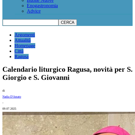
Buone Nuove
Enogastronomia
Advice
Argomenti
Attualità
Homepage
Città
Ragusa
Calendario liturgico Ragusa, novità per S.
Giorgio e S. Giovanni
di
Nadia D'Amato
-
09.07.2025