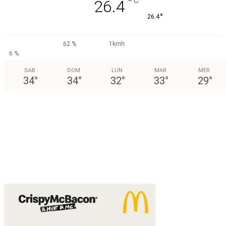
°
C
26.4
°
26.4
62 %
1kmh
6 %
SAB
DOM
LUN
MAR
MER
34
°
34
°
32
°
33
°
29
°