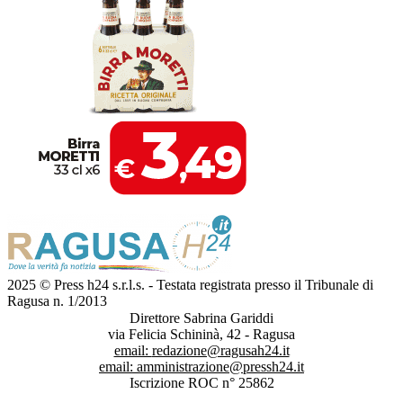
2025 © Press h24 s.r.l.s. - Testata registrata presso il Tribunale di
Ragusa n. 1/2013
Direttore Sabrina Gariddi
via Felicia Schininà, 42 - Ragusa
email:
redazione@ragusah24.it
email:
amministrazione@pressh24.it
Iscrizione ROC n° 25862