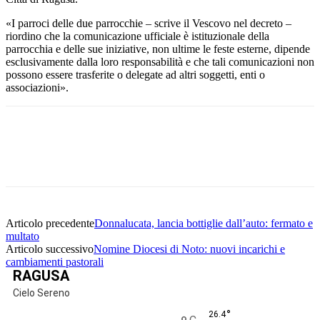
«I parroci delle due parrocchie – scrive il Vescovo nel decreto –
riordino che la comunicazione ufficiale è istituzionale della
parrocchia e delle sue iniziative, non ultime le feste esterne, dipende
esclusivamente dalla loro responsabilità e che tali comunicazioni non
possono essere trasferite o delegate ad altri soggetti, enti o
associazioni».
Facebook
Twitter
Pinterest
WhatsApp
Articolo precedente
Donnalucata, lancia bottiglie dall’auto: fermato e
multato
Articolo successivo
Nomine Diocesi di Noto: nuovi incarichi e
cambiamenti pastorali
RAGUSA
Cielo Sereno
°
26.4