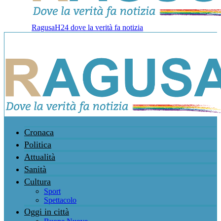
RagusaH24 dove la verità fa notizia
Cronaca
Politica
Attualità
Sanità
Cultura
Sport
Spettacolo
Oggi in città