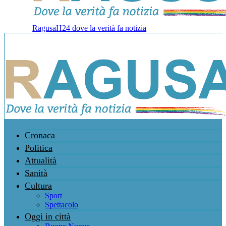
RagusaH24 dove la verità fa notizia
Cronaca
Politica
Attualità
Sanità
Cultura
Sport
Spettacolo
Oggi in città