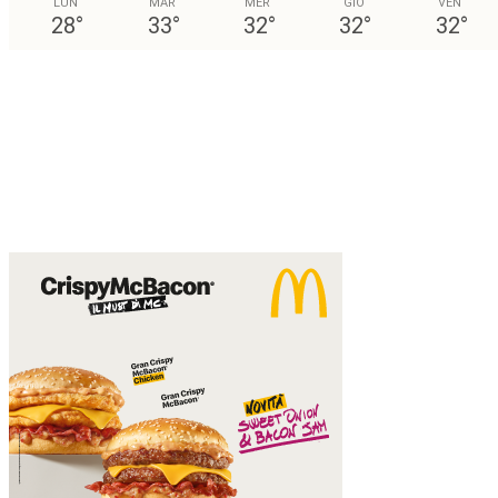
LUN
MAR
MER
GIO
VEN
28
°
33
°
32
°
32
°
32
°