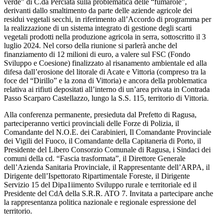
verde” di C.da Perciata sulla problematica delle “fumarole”,
derivanti dallo smaltimento da parte delle aziende agricole dei
residui vegetali secchi, in riferimento all’Accordo di programma per
la realizzazione di un sistema integrato di gestione degli scarti
vegetali prodotti nella produzione agricola in serra, sottoscritto il 3
luglio 2024. Nel corso della riunione si parlerà anche del
finanziamento di 12 milioni di euro, a valere sul FSC (Fondo
Sviluppo e Coesione) finalizzato al risanamento ambientale ed alla
difesa dall’erosione del litorale di Acate e Vittoria (compreso tra la
foce del “Dirillo” e la zona di Vittoria) e ancora della problematica
relativa ai rifiuti depositati all’interno di un’area privata in Contrada
Passo Scarparo Castellazzo, lungo la S.S. 115, territorio di Vittoria.
Alla conferenza permanente, presieduta dal Prefetto di Ragusa,
parteciperanno vertici provinciali delle Forze di Polizia, il
Comandante del N.O.E. dei Carabinieri, Il Comandante Provinciale
dei Vigili del Fuoco, il Comandante della Capitaneria di Porto, il
Presidente del Libero Consorzio Comunale di Ragusa, i Sindaci dei
comuni della cd. “Fascia trasformata”, il Direttore Generale
dell’Azienda Sanitaria Provinciale, il Rappresentante dell’ARPA, il
Dirigente dell’Ispettorato Ripartimentale Foreste, il Dirigente
Servizio 15 del Dipa1iimento Sviluppo rurale e territoriale ed il
Presidente del CdA della S.R.R. ATO 7. Invitata a partecipare anche
la rappresentanza politica nazionale e regionale espressione del
territorio.