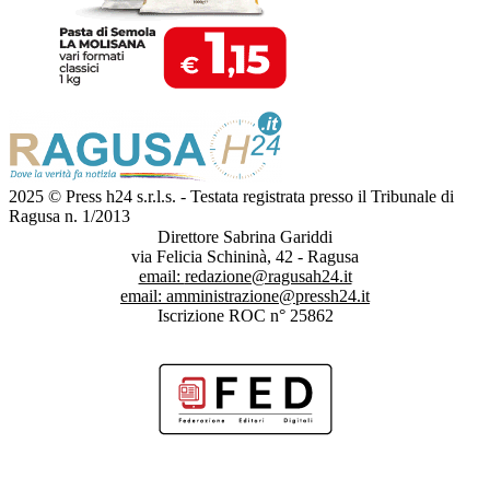
2025 © Press h24 s.r.l.s. - Testata registrata presso il Tribunale di
Ragusa n. 1/2013
Direttore Sabrina Gariddi
via Felicia Schininà, 42 - Ragusa
email:
redazione@ragusah24.it
email:
amministrazione@pressh24.it
Iscrizione ROC n° 25862