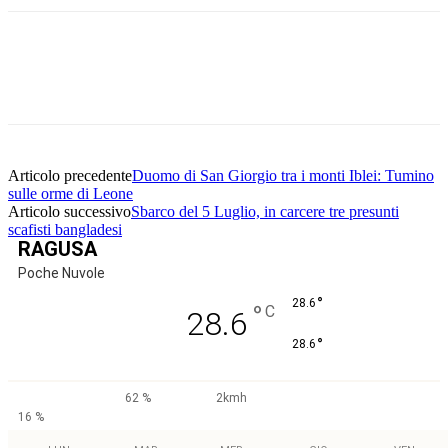
Facebook
Twitter
Pinterest
WhatsApp
Articolo precedente
Duomo di San Giorgio tra i monti Iblei: Tumino
sulle orme di Leone
Articolo successivo
Sbarco del 5 Luglio, in carcere tre presunti
scafisti bangladesi
RAGUSA
Poche Nuvole
°
28.6
°
C
28.6
°
28.6
62 %
2kmh
16 %