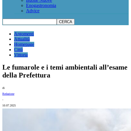
Buone Nuove
Enogastronomia
Advice
Argomenti
Attualità
Homepage
Città
Vittoria
Le fumarole e i temi ambientali all’esame
della Prefettura
di
Redazione
-
10.07.2025