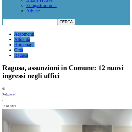
Buone Nuove
Enogastronomia
Advice
Argomenti
Attualità
Homepage
Città
Ragusa
Ragusa, assunzioni in Comune: 12 nuovi
ingressi negli uffici
di
Redazione
-
16.07.2025