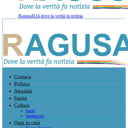
RagusaH24 dove la verità fa notizia
Cronaca
Politica
Attualità
Sanità
Cultura
Sport
Spettacolo
Oggi in città