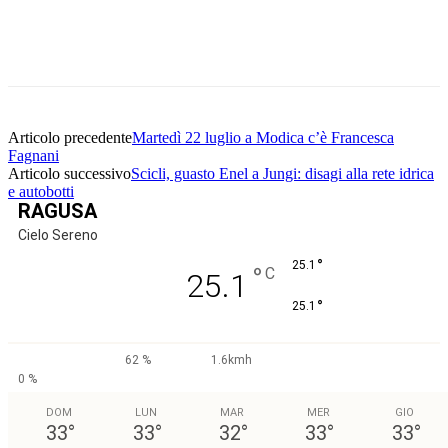
Facebook
Twitter
Pinterest
WhatsApp
Articolo precedente
Martedì 22 luglio a Modica c’è Francesca
Fagnani
Articolo successivo
Scicli, guasto Enel a Jungi: disagi alla rete idrica
e autobotti
RAGUSA
Cielo Sereno
°
25.1
°
C
25.1
°
25.1
62 %
1.6kmh
0 %
DOM
LUN
MAR
MER
GIO
33
°
33
°
32
°
33
°
33
°