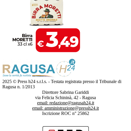
2025 © Press h24 s.r.l.s. - Testata registrata presso il Tribunale di
Ragusa n. 1/2013
Direttore Sabrina Gariddi
via Felicia Schininà, 42 - Ragusa
email:
redazione@ragusah24.it
email:
amministrazione@pressh24.it
Iscrizione ROC n° 25862