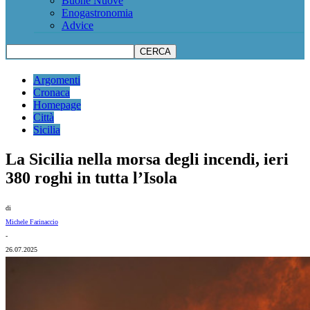
Buone Nuove
Enogastronomia
Advice
Argomenti
Cronaca
Homepage
Città
Sicilia
La Sicilia nella morsa degli incendi, ieri
380 roghi in tutta l’Isola
di
Michele Farinaccio
-
26.07.2025