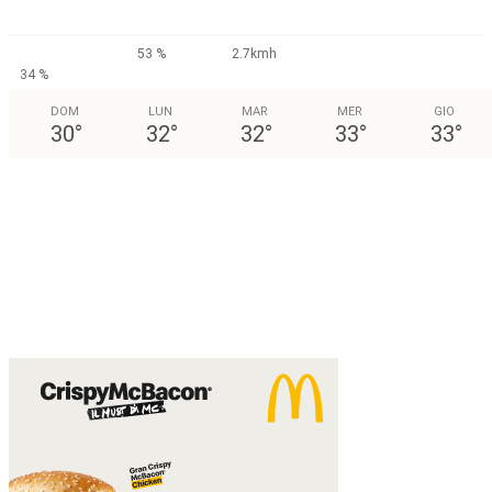
53 %
2.7kmh
34 %
DOM
LUN
MAR
MER
GIO
30
°
32
°
32
°
33
°
33
°