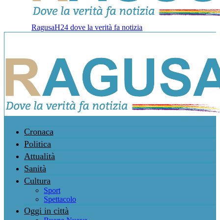
RagusaH24 dove la verità fa notizia
Cronaca
Politica
Attualità
Sanità
Cultura
Sport
Spettacolo
Oggi in città