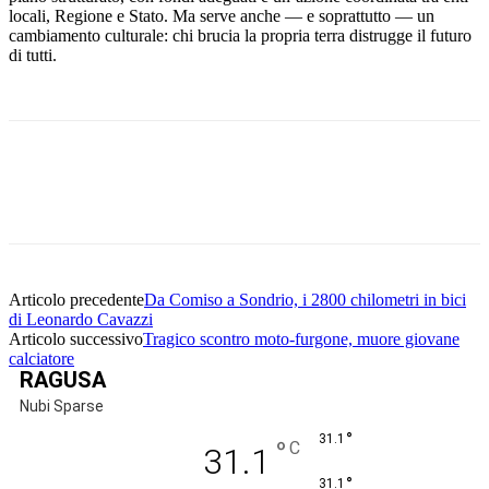
locali, Regione e Stato. Ma serve anche — e soprattutto — un
cambiamento culturale: chi brucia la propria terra distrugge il futuro
di tutti.
Facebook
Twitter
Pinterest
WhatsApp
Articolo precedente
Da Comiso a Sondrio, i 2800 chilometri in bici
di Leonardo Cavazzi
Articolo successivo
Tragico scontro moto-furgone, muore giovane
calciatore
RAGUSA
Nubi Sparse
°
31.1
°
C
31.1
°
31.1