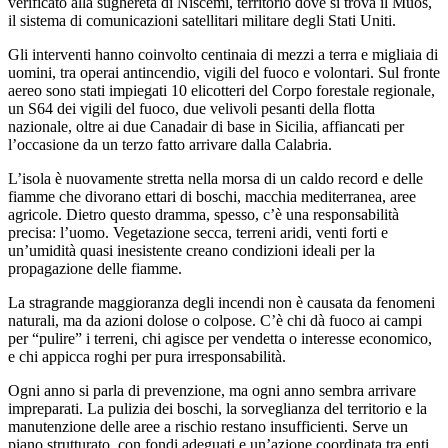
verificato alla sughereta di Niscemi, territorio dove si trova il Muos,
il sistema di comunicazioni satellitari militare degli Stati Uniti.
Gli interventi hanno coinvolto centinaia di mezzi a terra e migliaia di
uomini, tra operai antincendio, vigili del fuoco e volontari. Sul fronte
aereo sono stati impiegati 10 elicotteri del Corpo forestale regionale,
un S64 dei vigili del fuoco, due velivoli pesanti della flotta
nazionale, oltre ai due Canadair di base in Sicilia, affiancati per
l’occasione da un terzo fatto arrivare dalla Calabria.
L’isola è nuovamente stretta nella morsa di un caldo record e delle
fiamme che divorano ettari di boschi, macchia mediterranea, aree
agricole. Dietro questo dramma, spesso, c’è una responsabilità
precisa: l’uomo. Vegetazione secca, terreni aridi, venti forti e
un’umidità quasi inesistente creano condizioni ideali per la
propagazione delle fiamme.
La stragrande maggioranza degli incendi non è causata da fenomeni
naturali, ma da azioni dolose o colpose. C’è chi dà fuoco ai campi
per “pulire” i terreni, chi agisce per vendetta o interesse economico,
e chi appicca roghi per pura irresponsabilità.
Ogni anno si parla di prevenzione, ma ogni anno sembra arrivare
impreparati. La pulizia dei boschi, la sorveglianza del territorio e la
manutenzione delle aree a rischio restano insufficienti. Serve un
piano strutturato, con fondi adeguati e un’azione coordinata tra enti