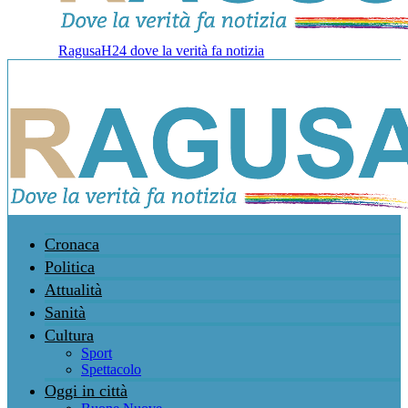
RagusaH24 dove la verità fa notizia
Cronaca
Politica
Attualità
Sanità
Cultura
Sport
Spettacolo
Oggi in città