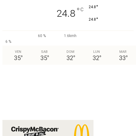
°
24.8
°
C
24.8
°
24.8
60 %
1.6kmh
6 %
VEN
SAB
DOM
LUN
MAR
35
°
35
°
32
°
32
°
33
°