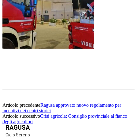
Facebook
Twitter
Pinterest
WhatsApp
Articolo precedente
Ragusa approvato nuovo regolamento per
incentivi nei centri storici
Articolo successivo
Crisi agricola: Consiglio provinciale al fianco
degli agricoltori
RAGUSA
Cielo Sereno