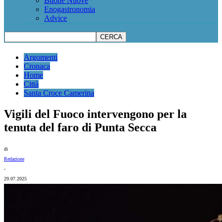
Buone Nuove
Enogastronomia
Advice
Argomenti
Cronaca
Home
Città
Santa Croce Camerina
Vigili del Fuoco intervengono per la
tenuta del faro di Punta Secca
di
Redazione
-
29.07.2025