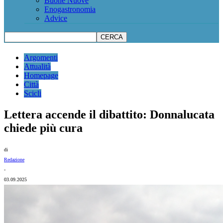
Buone Nuove
Enogastronomia
Advice
Argomenti
Attualità
Homepage
Città
Scicli
Lettera accende il dibattito: Donnalucata
chiede più cura
di
Redazione
-
03.09.2025