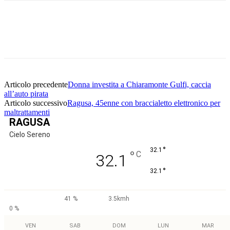
Facebook
Twitter
Pinterest
WhatsApp
Articolo precedente
Donna investita a Chiaramonte Gulfi, caccia
all’auto pirata
Articolo successivo
Ragusa, 45enne con braccialetto elettronico per
maltrattamenti
RAGUSA
Cielo Sereno
°
32.1
°
C
32.1
°
32.1
41 %
3.5kmh
0 %
VEN
SAB
DOM
LUN
MAR