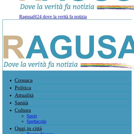
RagusaH24 dove la verità fa notizia
Cronaca
Politica
Attualità
Sanità
Cultura
Sport
Spettacolo
Oggi in città