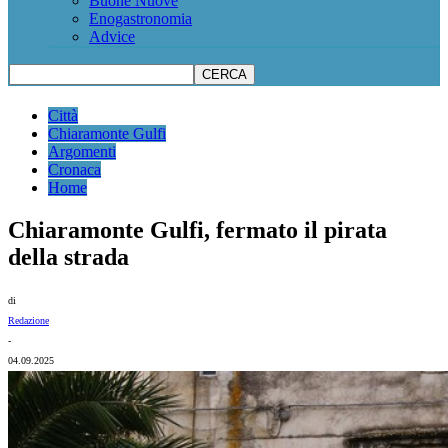
Buone Nuove
Enogastronomia
Advice
Città
Chiaramonte Gulfi
Argomenti
Cronaca
Home
Chiaramonte Gulfi, fermato il pirata
della strada
di
Redazione
-
04.09.2025