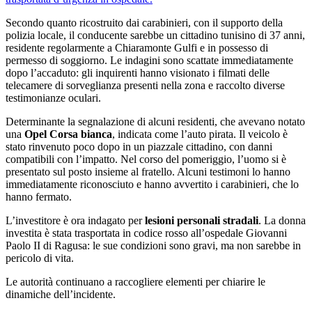
Secondo quanto ricostruito dai carabinieri, con il supporto della
polizia locale, il conducente sarebbe un cittadino tunisino di 37 anni,
residente regolarmente a Chiaramonte Gulfi e in possesso di
permesso di soggiorno. Le indagini sono scattate immediatamente
dopo l’accaduto: gli inquirenti hanno visionato i filmati delle
telecamere di sorveglianza presenti nella zona e raccolto diverse
testimonianze oculari.
Determinante la segnalazione di alcuni residenti, che avevano notato
una
Opel Corsa bianca
, indicata come l’auto pirata. Il veicolo è
stato rinvenuto poco dopo in un piazzale cittadino, con danni
compatibili con l’impatto. Nel corso del pomeriggio, l’uomo si è
presentato sul posto insieme al fratello. Alcuni testimoni lo hanno
immediatamente riconosciuto e hanno avvertito i carabinieri, che lo
hanno fermato.
L’investitore è ora indagato per
lesioni personali stradali
. La donna
investita è stata trasportata in codice rosso all’ospedale Giovanni
Paolo II di Ragusa: le sue condizioni sono gravi, ma non sarebbe in
pericolo di vita.
Le autorità continuano a raccogliere elementi per chiarire le
dinamiche dell’incidente.